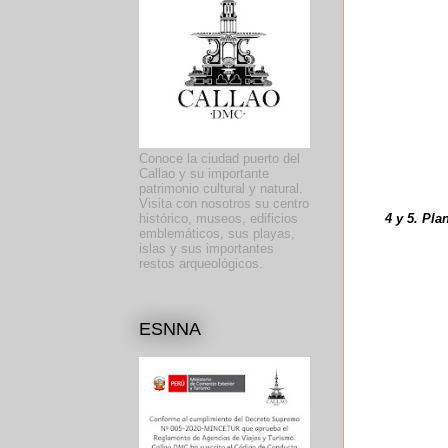
Conoce la ciudad puerto del
Callao y su importante
patrimonio cultural y natural.
Visita con nosotros su centro
4 y 5. Pl
histórico, museos, edificios
emblemáticos, sus playas,
islas y sus importantes
restos arqueológicos.
ESNNA