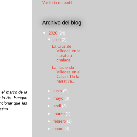
Ver todo mi perfil
Archivo del blog
▼
2026
(24)
▼
julio
(2)
La Cruz de
Villegas en la
literatura
chalaca.
La Hacienda
Villegas en el
Callao: De la
narrativa...
►
junio
(5)
 el marco de la
 la Av. Enrique
►
mayo
(8)
ncionar que las
►
abril
(3)
gico.
►
marzo
(1)
►
febrero
(1)
►
enero
(4)