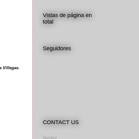
Vistas de página en
total
Seguidores
 Villegas.
CONTACT US
Nombre