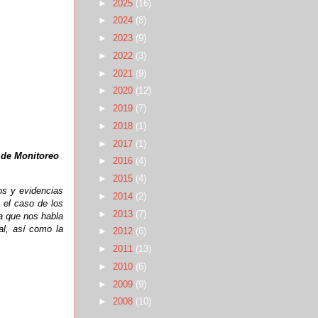
►
2025
(16)
►
2024
(8)
►
2023
(9)
►
2022
(3)
►
2021
(9)
►
2020
(12)
►
2019
(7)
►
2018
(1)
►
2017
(1)
 de Monitoreo
►
2016
(4)
►
2015
(4)
os y evidencias
►
2014
(2)
 el caso de los
►
2013
(7)
a que nos habla
al, así como la
►
2012
(6)
►
2011
(13)
►
2010
(6)
►
2009
(9)
►
2008
(10)