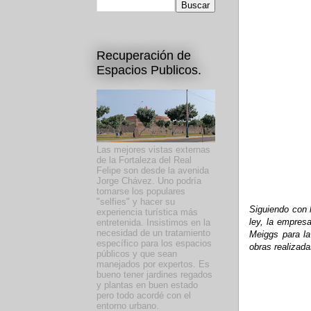
Recuperación de
Espacios Publicos.
Las mejores vistas externas
de la Fortaleza del Real
Felipe son desde la avenida
Jorge Chávez. Uno podría
tomarse los populares
"selfies" y hacer su
Siguiendo con 
experiencia turística más
ley, la empres
entretenida. Insistimos en la
necesidad de un tratamiento
Meiggs para la
específico para los espacios
obras realizad
públicos y que sean
manejados por expertos. Es
bueno tener jardines regados
y plantas en buen estado
pero todo acordé con el
entorno urbano.