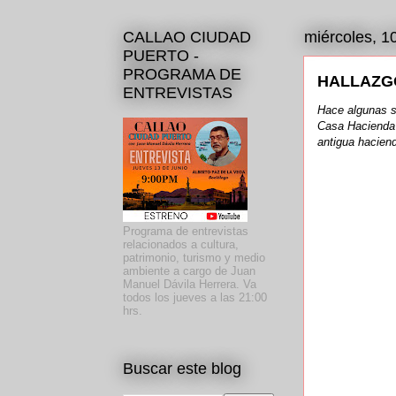
CALLAO CIUDAD
miércoles, 1
PUERTO -
PROGRAMA DE
HALLAZGO
ENTREVISTAS
Hace algunas s
Casa Hacienda V
antigua hacien
Programa de entrevistas
relacionados a cultura,
patrimonio, turismo y medio
ambiente a cargo de Juan
Manuel Dávila Herrera. Va
todos los jueves a las 21:00
hrs.
Buscar este blog