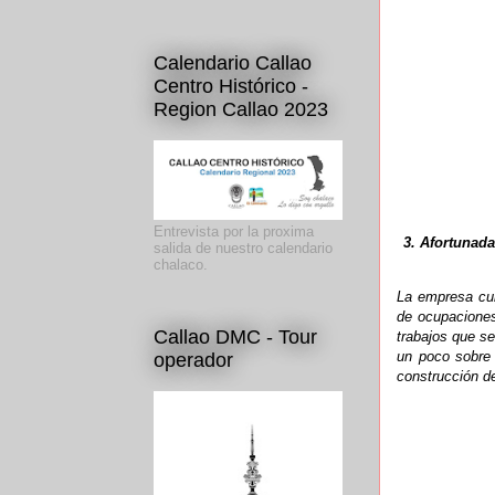
Calendario Callao
Centro Histórico -
Region Callao 2023
Entrevista por la proxima
3. Afortunad
salida de nuestro calendario
chalaco.
La empresa cum
de ocupaciones
Callao DMC - Tour
trabajos que s
un poco sobre 
operador
construcción de