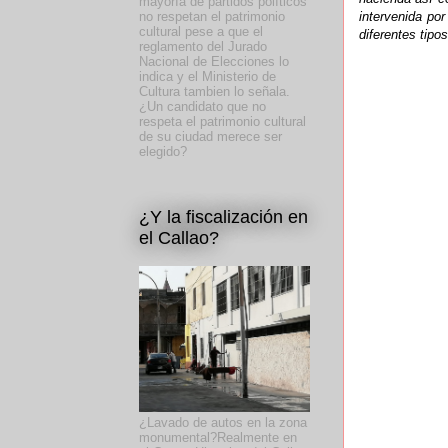
mayoría de partidos políticos
intervenida por
no respetan el patrimonio
cultural pese a que el
diferentes tipo
reglamento del Jurado
Nacional de Elecciones lo
indica y el Ministerio de
Cultura tambien lo señala.
¿Un candidato que no
respeta el patrimonio cultural
de su ciudad merece ser
elegido?
¿Y la fiscalización en
el Callao?
¿Lavado de autos en la zona
monumental?Realmente en