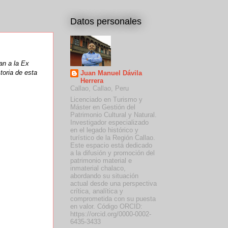
Datos personales
an a la Ex
toria de esta
Juan Manuel Dávila
Herrera
Callao, Callao, Peru
Licenciado en Turismo y
Máster en Gestión del
Patrimonio Cultural y Natural.
Investigador especializado
en el legado histórico y
turístico de la Región Callao.
Este espacio está dedicado
a la difusión y promoción del
patrimonio material e
inmaterial chalaco,
abordando su situación
actual desde una perspectiva
crítica, analítica y
comprometida con su puesta
en valor. Código ORCID:
https://orcid.org/0000-0002-
6435-3433