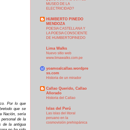
MUSEO DE LA
ELECTRICIDAD?
HUMBERTO PINEDO
MENDOZA
POESIA CASTELLANA Y
LA POESIA CONSCIENTE
DE HUMBERTOPINEDO
Lima Walks
Nuevo sitio web
www.limawalks.com.pe
yoamoalcallao.wordpre
ss.com
Historia de un mirador
Callao Querido, Callao
Añorado
Historia del Callao
co. Por lo que
Islas del Perú
bretodo que se
Las islas del litoral
a Nación, sería
peruano en la
 personal de la
cosmovisión prehispánica
 de la antigua
zona no ha sido