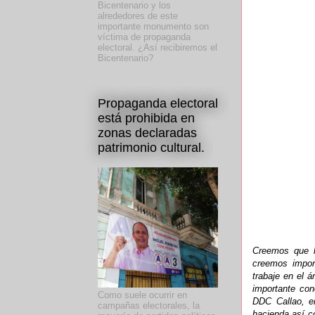
Bicentenario y los
alrededores de este
importante monumento son
víctima de propaganda
electoral. ¿Así recibiremos el
Bicentenario?
Propaganda electoral
está prohibida en
zonas declaradas
patrimonio cultural.
Creemos que l
creemos impor
trabaje en el 
importante con
Como suele ocurrir en
DDC Callao, en
campañas electorales, la
hacienda así c