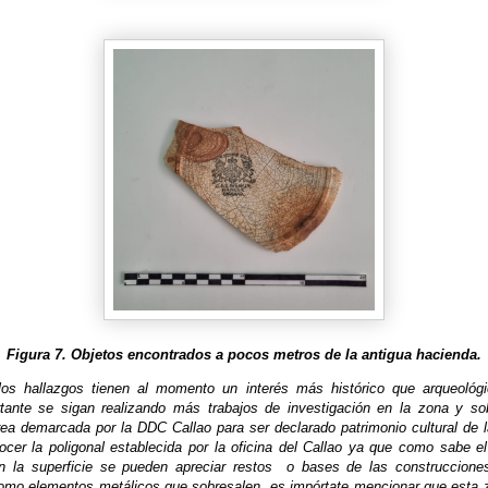
Figura 7. Objetos encontrados a pocos metros de la antigua hacienda.
os hallazgos tienen al momento un interés más histórico que arqueológi
tante se sigan realizando más trabajos de investigación en la zona y so
área demarcada por la DDC Callao para ser declarado patrimonio cultural de l
ocer la poligonal establecida por la oficina del Callao ya que como sabe el
 la superficie se pueden apreciar restos
o bases de las construcciones
omo elementos metálicos que sobresalen, es impórtate mencionar que esta 