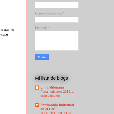
Correo electrónico
*
Mensaje
*
 restos de
 estos
Mi lista de blogs
Lima Milenaria
Panamericanos 2019: el
gran empujón
Patrimonio Industrial
en el Peru
¿QUE OCURRE CON EL