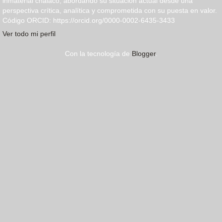
inmaterial chalaco, abordando su situación actual desde una
perspectiva crítica, analítica y comprometida con su puesta en valor.
Código ORCID: https://orcid.org/0000-0002-6435-3433
Ver todo mi perfil
Con la tecnología de
Blogger
.