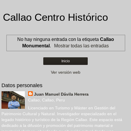
Callao Centro Histórico
No hay ninguna entrada con la etiqueta
Callao
Monumental
.
Mostrar todas las entradas
Inicio
Ver versión web
Datos personales
Juan Manuel Dávila Herrera
Callao, Callao, Peru
Licenciado en Turismo y Máster en Gestión del
Patrimonio Cultural y Natural. Investigador especializado en el
legado histórico y turístico de la Región Callao. Este espacio está
dedicado a la difusión y promoción del patrimonio material e