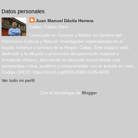
Datos personales
Juan Manuel Dávila Herrera
Callao, Callao, Peru
Licenciado en Turismo y Máster en Gestión del
Patrimonio Cultural y Natural. Investigador especializado en el
legado histórico y turístico de la Región Callao. Este espacio está
dedicado a la difusión y promoción del patrimonio material e
inmaterial chalaco, abordando su situación actual desde una
perspectiva crítica, analítica y comprometida con su puesta en valor.
Código ORCID: https://orcid.org/0000-0002-6435-3433
Ver todo mi perfil
Con la tecnología de
Blogger
.