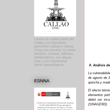
Conoce la ciudad puerto del
Callao y su importante
patrimonio cultural y natural.
Visita con nosotros su centro
histórico, museos, edificios
emblemáticos, sus playas,
islas y sus importantes
restos arqueológicos.
II. Análisis 
La vulnerabilid
de agosto de 20
ESNNA
quincha y mad
El efecto térmi
elementos port
debió ser inc
(SINAGERD).