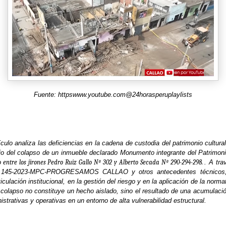
Fuente: httpswww.youtube.com@24horasperuplaylists
ículo analiza las deficiencias en la cadena de custodia del patrimonio cultural
dio del colapso de un inmueble declarado Monumento integrante del Patrimoni
 entre los jirones Pedro Ruiz Gallo Nº 302 y Alberto Secada Nº 290-294-298.
. A tr
° 145-2023-MPC-PROGRESAMOS CALLAO y otros antecedentes técnicos, 
ticulación institucional, en la gestión del riesgo y en la aplicación de la norma
 colapso no constituye un hecho aislado, sino el resultado de una acumulaci
istrativas y operativas en un entorno de alta vulnerabilidad estructural.