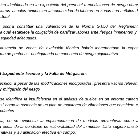
ico identificado es la exposición del personal a condiciones de riesgo dura
gistros visuales evidencian la continuidad de labores en zonas con señales 
uctural.
n podría constituir una vulneración de la Norma G.050 del Reglamen
la cual establece la obligación de paralizar labores ante riesgos inminentes 
seguridad adecuados.
ausencia de zonas de exclusión técnica habría incrementado la expos
mo de peatones, configurando un escenario de riesgo significativo.
el Expediente Técnico y la Falla de Mitigación.
técnico, a pesar de las modificaciones incorporadas, presenta vacíos relevan
y mitigación del riesgo.
 se identifica la insuficiencia en el análisis de suelos en un entorno caract
 así como la ausencia de un plan de monitoreo de vibraciones que considere e
indantes.
ma, no se evidencia la implementación de medidas preventivas como a
 a pesar de la condición de vulnerabilidad del inmueble. Esto sugiere una b
mativas y su aplicación efectiva en campo.