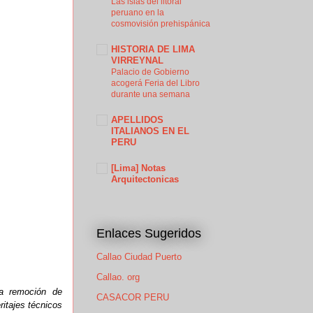
Las islas del litoral
peruano en la
cosmovisión prehispánica
HISTORIA DE LIMA
VIRREYNAL
Palacio de Gobierno
acogerá Feria del Libro
durante una semana
APELLIDOS
ITALIANOS EN EL
PERU
[Lima] Notas
Arquitectonicas
Enlaces Sugeridos
Callao Ciudad Puerto
Callao. org
La remoción de
CASACOR PERU
ritajes técnicos