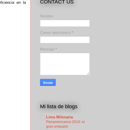
CONTACT US
iciencia en la
Nombre
Correo electrónico
*
Mensaje
*
Mi lista de blogs
Lima Milenaria
Panamericanos 2019: el
gran empujón