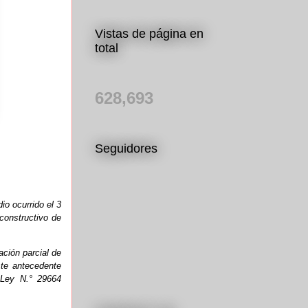
Vistas de página en
total
628,693
Seguidores
io ocurrido el 3
 constructivo de
ación parcial de
ste antecedente
 Ley N.° 29664