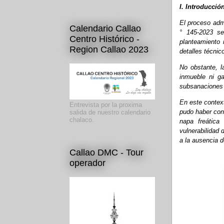
I. Introducci
El proceso admi
Calendario Callao
° 145-2023 se
Centro Histórico -
planteamiento 
Region Callao 2023
detalles técnic
No obstante, l
inmueble ni g
subsanaciones a
En este context
Entrevista por la proxima
pudo haber cont
salida de nuestro calendario
chalaco.
napa freática 
vulnerabilidad
a la ausencia d
Callao DMC - Tour
operador