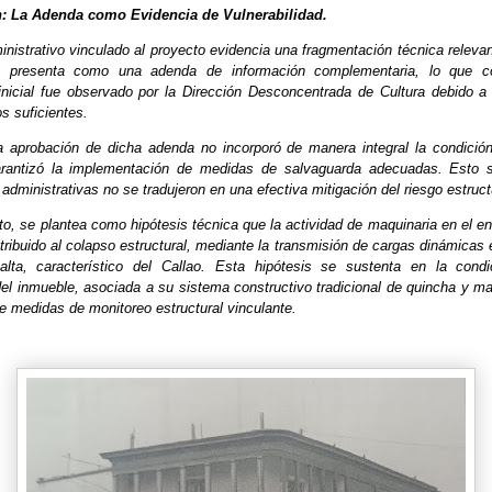
ón: La Adenda como Evidencia de Vulnerabilidad.
nistrativo vinculado al proyecto evidencia una fragmentación técnica relevan
 presenta como una adenda de información complementaria, lo que c
inicial fue observado por la Dirección Desconcentrada de Cultura debido a
os suficientes.
a aprobación de dicha adenda no incorporó de manera integral la condición 
arantizó la implementación de medidas de salvaguarda adecuadas. Esto s
dministrativas no se tradujeron en una efectiva mitigación del riesgo estruct
o, se plantea como hipótesis técnica que la actividad de maquinaria en el e
ribuido al colapso estructural, mediante la transmisión de cargas dinámicas
alta, característico del Callao. Esta hipótesis se sustenta en la cond
 del inmueble, asociada a su sistema constructivo tradicional de quincha y m
e medidas de monitoreo estructural vinculante.