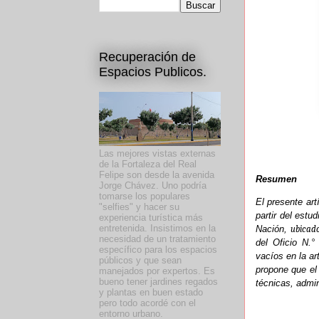
Recuperación de
Espacios Publicos.
Las mejores vistas externas
de la Fortaleza del Real
Felipe son desde la avenida
Resumen
Jorge Chávez. Uno podría
tomarse los populares
El presente art
"selfies" y hacer su
partir del estu
experiencia turística más
entretenida. Insistimos en la
Nación,
ubicado
necesidad de un tratamiento
del Oficio N.
específico para los espacios
vacíos en la ar
públicos y que sean
propone que el
manejados por expertos. Es
bueno tener jardines regados
técnicas, admin
y plantas en buen estado
pero todo acordé con el
entorno urbano.