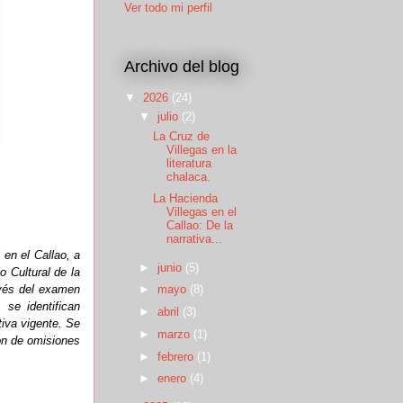
Ver todo mi perfil
Archivo del blog
▼
2026
(24)
▼
julio
(2)
La Cruz de
Villegas en la
literatura
chalaca.
La Hacienda
Villegas en el
Callao: De la
narrativa...
 en el Callao, a
►
junio
(5)
o Cultural de la
avés del examen
►
mayo
(8)
se identifican
►
abril
(3)
tiva vigente. Se
►
marzo
(1)
ón de omisiones
►
febrero
(1)
►
enero
(4)