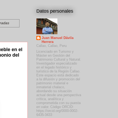
Datos personales
tradas
Juan Manuel Dávila
Herrera
Callao, Callao, Peru
eble en el
Licenciado en Turismo y
monio del
Máster en Gestión del
Patrimonio Cultural y Natural.
Investigador especializado
en el legado histórico y
turístico de la Región Callao.
Este espacio está dedicado
a la difusión y promoción del
patrimonio material e
inmaterial chalaco,
abordando su situación
actual desde una perspectiva
crítica, analítica y
comprometida con su puesta
en valor. Código ORCID:
https://orcid.org/0000-0002-
6435-3433