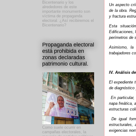
Bicentenario y los
Un aspecto crít
alrededores de este
de la obra. Re
importante monumento son
víctima de propaganda
y fractura estr
electoral. ¿Así recibiremos el
Bicentenario?
Esta situació
Edificaciones, 
perímetros de 
Propaganda electoral
Asimismo, la 
está prohibida en
trabajadores co
zonas declaradas
patrimonio cultural.
IV. Análisis d
El expediente 
de diagnóstico 
En particular,
napa freática,
estructuras col
De igual for
estructurales,
Como suele ocurrir en
exigencias nor
campañas electorales, la