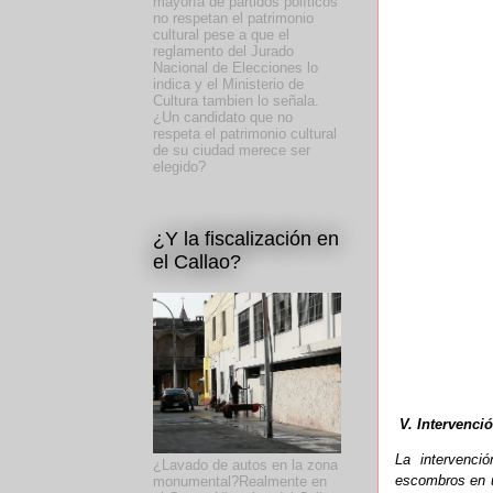
mayoría de partidos políticos
no respetan el patrimonio
cultural pese a que el
reglamento del Jurado
Nacional de Elecciones lo
indica y el Ministerio de
Cultura tambien lo señala.
¿Un candidato que no
respeta el patrimonio cultural
de su ciudad merece ser
elegido?
¿Y la fiscalización en
el Callao?
V. Intervenci
La intervenci
¿Lavado de autos en la zona
escombros en un
monumental?Realmente en