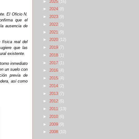
►
2025
(16)
►
2024
(8)
te. El Oficio N.
►
2023
(9)
onfirma que el
►
2022
(3)
 la ausencia de
►
2021
(9)
►
2020
(12)
física real del
►
2019
(7)
ugiere que las
ural existente.
►
2018
(1)
►
2017
(1)
ntorno inmediato
 en un suelo con
►
2016
(4)
ición previa de
►
2015
(4)
adera, así como
►
2014
(2)
►
2013
(7)
►
2012
(6)
►
2011
(13)
►
2010
(6)
►
2009
(9)
►
2008
(10)