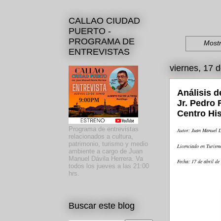
CALLAO CIUDAD
PUERTO -
PROGRAMA DE
Mostr
ENTREVISTAS
viernes, 17 d
Análisis d
Jr. Pedro 
Centro His
Programa de entrevistas
Autor: Juan Manuel D
relacionados a cultura,
patrimonio, turismo y medio
Licenciado en Turism
ambiente a cargo de Juan
Manuel Dávila Herrera. Va
Fecha: 17 de abril de
todos los jueves a las 21:00
hrs.
Buscar este blog