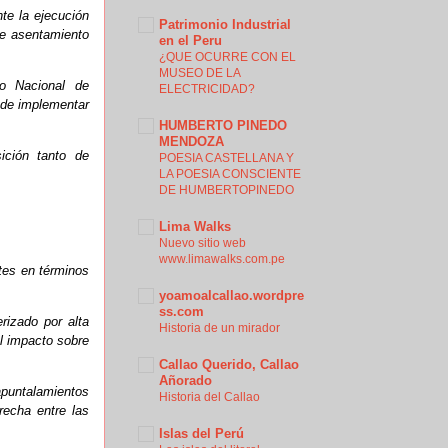
nte la ejecución
Patrimonio Industrial
de asentamiento
en el Peru
¿QUE OCURRE CON EL
MUSEO DE LA
to Nacional de
ELECTRICIDAD?
y de implementar
HUMBERTO PINEDO
MENDOZA
ición tanto de
POESIA CASTELLANA Y
LA POESIA CONSCIENTE
DE HUMBERTOPINEDO
Lima Walks
Nuevo sitio web
www.limawalks.com.pe
tes en términos
yoamoalcallao.wordpre
ss.com
erizado por alta
Historia de un mirador
l impacto sobre
Callao Querido, Callao
Añorado
puntalamientos
Historia del Callao
recha entre las
Islas del Perú