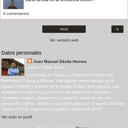
4 comentarios:
›
Inicio
Ver versión web
Datos personales
Juan Manuel Dávila Herrera
Callao, Callao, Peru
Licenciado en Turismo y Máster en Gestión del
Patrimonio Cultural y Natural. Investigador especializado en el
legado histórico y turístico de la Región Callao. Este espacio está
dedicado a la difusión y promoción del patrimonio material e
inmaterial chalaco, abordando su situación actual desde una
perspectiva crítica, analítica y comprometida con su puesta en valor.
Código ORCID: https://orcid.org/0000-0002-6435-3433
Ver todo mi perfil