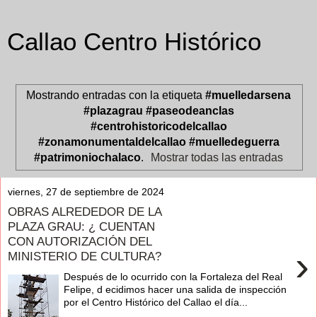
Callao Centro Histórico
Mostrando entradas con la etiqueta
#muelledarsena
#plazagrau #paseodeanclas
#centrohistoricodelcallao
#zonamonumentaldelcallao #muelledeguerra
#patrimoniochalaco
.
Mostrar todas las entradas
viernes, 27 de septiembre de 2024
OBRAS ALREDEDOR DE LA
PLAZA GRAU: ¿ CUENTAN
CON AUTORIZACIÓN DEL
›
MINISTERIO DE CULTURA?
Después de lo ocurrido con la Fortaleza del Real
Felipe, d ecidimos hacer una salida de inspección
por el Centro Histórico del Callao el día...