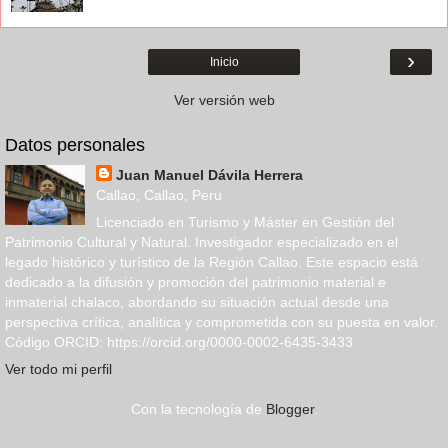
›
Inicio
Ver versión web
Datos personales
Juan Manuel Dávila Herrera
Callao, Callao, Peru
Licenciado en Turismo y Máster en Gestión del
Patrimonio Cultural y Natural. Investigador especializado en el
legado histórico y turístico de la Región Callao. Este espacio está
dedicado a la difusión y promoción del patrimonio material e
inmaterial chalaco, abordando su situación actual desde una
perspectiva crítica, analítica y comprometida con su puesta en valor.
Código ORCID: https://orcid.org/0000-0002-6435-3433
Ver todo mi perfil
Con la tecnología de
Blogger
.