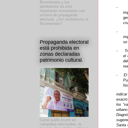
Bicentenario y los
alrededores de este
-
importante monumento son
im
víctima de propaganda
ge
electoral. ¿Así recibiremos el
cr
Bicentenario?
-
im
Propaganda electoral
se
está prohibida en
-
T
zonas declaradas
el
patrimonio cultural.
de
nue
-
El
Pu
hi
indica
exacto
los “v
urbano
Diagnó
sugere
Como suele ocurrir en
campañas electorales, la
Santa 