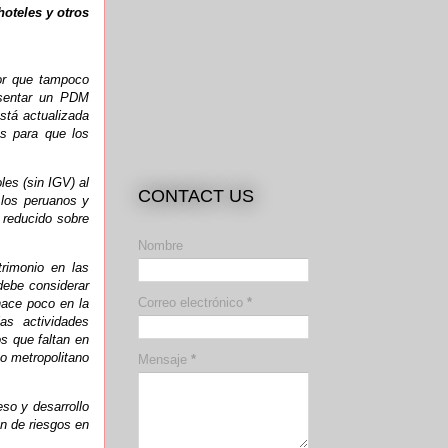
hoteles y otros
or que tampoco
esentar un PDM
stá actualizada
s para que los
es (sin IGV) al
CONTACT US
 los peruanos y
 reducido sobre
Nombre
rimonio en las
debe considerar
Correo electrónico
*
hace poco en la
as actividades
s que faltan en
no metropolitano
Mensaje
*
so y desarrollo
ón de riesgos en