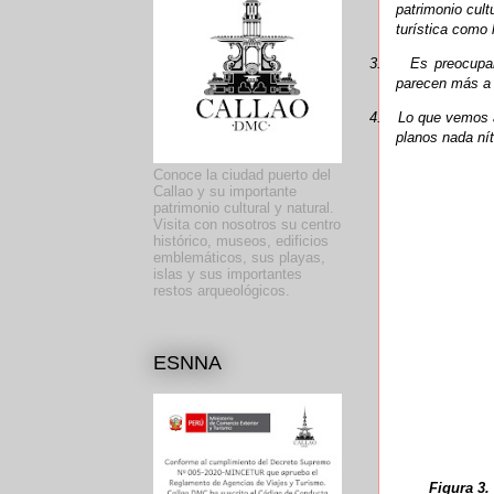
patrimonio cult
turística como 
3.
Es preocupan
parecen más a 
4.
Lo que vemos a
planos nada nít
Conoce la ciudad puerto del
Callao y su importante
patrimonio cultural y natural.
Visita con nosotros su centro
histórico, museos, edificios
emblemáticos, sus playas,
islas y sus importantes
restos arqueológicos.
ESNNA
Figura 3.