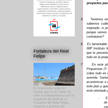
proyectos para
5.
Tenemos ent
sabemos cuále
mejorado, si p
porque vemos 
contrataron?
6.
Es lamentable 
IMP Instituto 
Fortaleza del Real
que la present
Felipe
todo en la prop
7.
En este pl
Propuestas (Y 
sobre todo en 
avenida Santa
económicas e i
este plan y que
Es importante tener en
está orientado p
cuenta que en el Callao se
selló la Independencia con la
-
E
expulsión de Rodil de la
de
Fortaleza del Real Felipe,
estamos a puertas del
ca