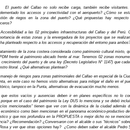
El puerto del Callao no solo recibe carga, también recibe visitante
plementado los accesos y conectividad con el aeropuerto? ¿Cómo se est
stión de riegos en la zona del puerto? ¿Qué propuestas hay respecto 
uceros?
Accesibilidad a las 02 principales infraestructuras del Callao y del Perú. 
portancia de estas zonas y la envergadura de los proyectos que se realiza
 ha planteado respecto a los accesos y recuperación del entorno para ambos
ratamiento de la zona costera considerada como patrimonio cultural mixto, q
 PDM frente al patrimonio ubicado frente al mar. Tenemos 02 zonas monume
l crecimiento del puerto y de una ley (
Decreto Legislativo N° 1147) que cada
stro litoral. ¿Qué alternativas plantean?
 manejo de riesgos para zonas patrimoniales del Callao en especial de la Ciu
nta, en este caso no hemos visto alternativas para mitigar el daño en el pue
stórico, tampoco en la Punta, alternativas de evacuación mucho menos.
r que estos vacíos y ausencias deben ir en planes específicos no lo co
 porque en el caso del patrimonio la Ley DUS lo menciona y se debió incluir,
acíos mencionados” tienen que ver con la dinámica de la ciudad además d
 económico como bien mencionan en el panorama económico-productivo de 
stico y que nos profundiza en la PROPUESTA o mejor dicho no se mencio
ncia? ¿Recomendación? ¿Conversaron con el alcalde o sus “técnicos” sobre
Rosa y ver que otras opciones hay?
¿Como deben saber el alcalde Pedro 