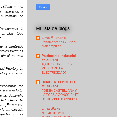
s. ¿Cómo se ha
á manejando la
al terminal de
Mi lista de blogs
Considerando la
n en ellas ¿Que
Lima Milenaria
?
Panamericanos 2019: el
ue ha planteado
gran empujón
ntales víctimas
 día altera mas
Patrimonio Industrial
en el Peru
¿QUE OCURRE CON EL
dad Puerto y La
MUSEO DE LA
ELECTRICIDAD?
rto y su centro
HUMBERTO PINEDO
nsideramos tan
MENDOZA
 por otro lado,
POESIA CASTELLANA Y
LA POESIA CONSCIENTE
e su desarrollo
DE HUMBERTOPINEDO
la Síntesis del
na. ¿Esta como
Lima Walks
 la vía elevada
Nuevo sitio web
Spadaro y otras