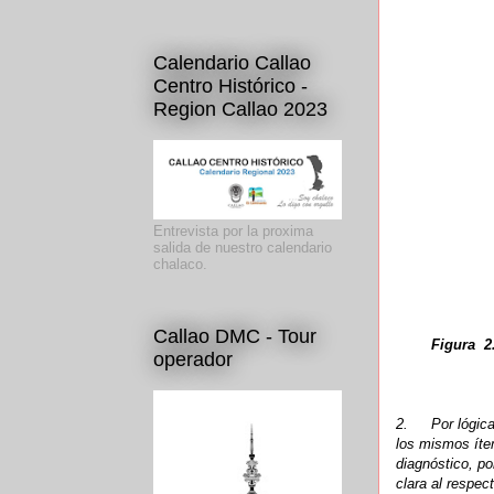
Calendario Callao
Centro Histórico -
Region Callao 2023
Entrevista por la proxima
salida de nuestro calendario
chalaco.
Callao DMC - Tour
Figura 2
operador
2.
Por lógic
los mismos íte
diagnóstico, po
clara al respec