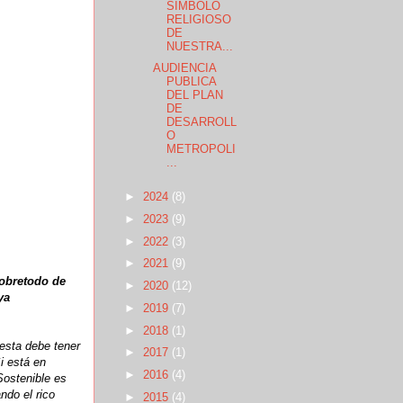
SÍMBOLO
RELIGIOSO
DE
NUESTRA...
AUDIENCIA
PUBLICA
DEL PLAN
DE
DESARROLL
O
METROPOLI
...
►
2024
(8)
►
2023
(9)
►
2022
(3)
►
2021
(9)
 sobretodo de
►
2020
(12)
aya
►
2019
(7)
►
2018
(1)
esta debe tener
►
2017
(1)
i está en
►
2016
(4)
Sostenible es
ndo el rico
►
2015
(4)