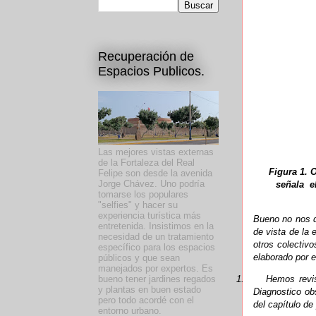
Recuperación de
Espacios Publicos.
Las mejores vistas externas
de la Fortaleza del Real
Figura 1. 
Felipe son desde la avenida
Jorge Chávez. Uno podría
señala el
tomarse los populares
"selfies" y hacer su
experiencia turística más
Bueno no nos d
entretenida. Insistimos en la
de vista de la 
necesidad de un tratamiento
otros colectiv
específico para los espacios
elaborado por e
públicos y que sean
manejados por expertos. Es
bueno tener jardines regados
1.
Hemos revis
y plantas en buen estado
Diagnostico ob
pero todo acordé con el
del capítulo de
entorno urbano.