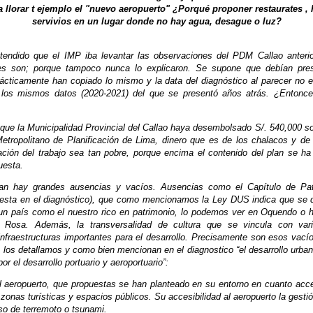
 llorar t ejemplo el "nuevo aeropuerto" ¿Porqué proponer restaurates , 
servivios en un lugar donde no hay agua, desague o luz?
endido que el IMP iba levantar las observaciones del PDM Callao anteri
s son; porque tampoco nunca lo explicaron. Se supone que debían pr
rácticamente han copiado lo mismo y la data del diagnóstico al parecer no e
los mismos datos (2020-2021) del que se presentó años atrás. ¿Entonce
que la Municipalidad Provincial del Callao haya desembolsado S/. 540,000 sol
Metropolitano de Planificación de Lima, dinero que es de los chalacos y de
ación del trabajo sea tan pobre, porque encima el contenido del plan se ha
uesta.
an hay grandes ausencias y vacíos. Ausencias como el Capítulo de Pat
esta en el diagnóstico), que como mencionamos la Ley DUS indica que se 
un país como el nuestro rico en patrimonio, lo podemos ver en Oquendo o 
 Rosa. Además, la transversalidad de cultura que se vincula con vari
nfraestructuras importantes para el desarrollo. Precisamente son esos vacío
 los detallamos y como bien mencionan en el diagnostico “el desarrollo urba
or el desarrollo portuario y aeroportuario”:
l aeropuerto, que propuestas se han planteado en su entorno en cuanto acce
 zonas turísticas y espacios públicos. Su accesibilidad al aeropuerto la gesti
so de terremoto o tsunami.