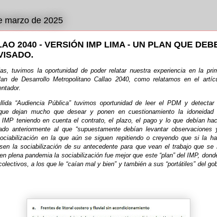
e marzo de 2025
AO 2040 - VERSIÓN IMP LIMA - UN PLAN QUE DE
VISADO.
as, tuvimos la oportunidad de poder relatar nuestra experiencia en la pri
lan de Desarrollo Metropolitano Callao 2040, como relatamos en el artícu
entador.
llida “Audiencia Pública” tuvimos oportunidad de leer el PDM y detecta
que dejan mucho que desear y ponen en cuestionamiento la idoneidad
 IMP teniendo en cuenta el contrato, el plazo, el pago y lo que debían h
ado anteriormente al que “supuestamente debían levantar observaciones 
sociabilización en la que aún se siguen repitiendo o creyendo que si la h
sen la sociabilización de su antecedente para que vean el trabajo que se 
en plena pandemia la sociabilización fue mejor que este “plan” del IMP, don
colectivos, a los que le “caían mal y bien” y también a sus “portátiles” del go