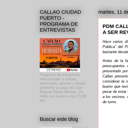
CALLAO CIUDAD
martes, 11 d
PUERTO -
PROGRAMA DE
PDM CALL
ENTREVISTAS
A SER RE
Hace varios dí
Pública” del P
bastante desal
Antes de la fa
preocupantes 
presentado por
Programa de entrevistas
Callao present
relacionados a cultura,
considerar la 
patrimonio, turismo y medio
bueno que revi
ambiente a cargo de Juan
pesar de estar 
Manuel Dávila Herrera. Va
todos los jueves a las 21:00
a los vecinos, 
hrs.
de turno.
Buscar este blog