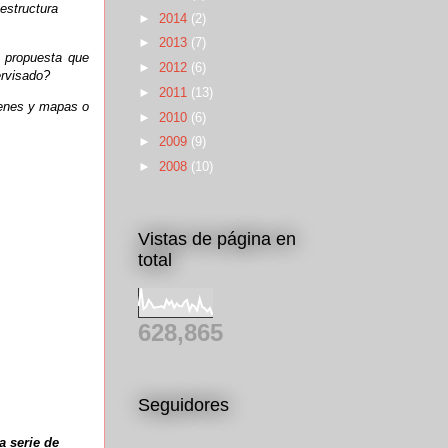
aestructura
►
2014
(2)
►
2013
(7)
a propuesta que
►
2012
(6)
ervisado?
►
2011
(13)
genes y mapas o
►
2010
(6)
►
2009
(9)
►
2008
(10)
Vistas de página en
total
628,865
Seguidores
a serie de