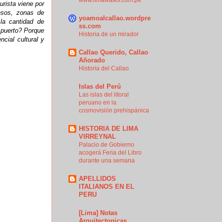
www.limawalks.com.pe
rista viene por
esos, zonas de
yoamoalcallao.wordpre
 la cantidad de
ss.com
l puerto? Porque
Historia de un mirador
cial cultural y
Callao Querido, Callao
Añorado
Historia del Callao
Islas del Perú
Las islas del litoral
peruano en la
cosmovisión prehispánica
HISTORIA DE LIMA
VIRREYNAL
Palacio de Gobierno
acogerá Feria del Libro
durante una semana
APELLIDOS
ITALIANOS EN EL
PERU
[Lima] Notas
Arquitectonicas