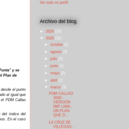
Ver todo mi perfil
Archivo del blog
►
2026
(24)
▼
2025
(16)
►
octubre
(2)
►
agosto
(3)
►
julio
(3)
►
junio
(1)
Punta" y se
►
mayo
(2)
el Plan de
►
abril
(2)
▼
marzo
(3)
 desde el punto
PDM CALLAO
ado al igual que
2040 -
n el PDM Callao
VERSIÓN
IMP LIMA -
UN PLAN
 del índice del
QUE D...
mos. En el caso
LA CRUZ DE
VILLEGAS -