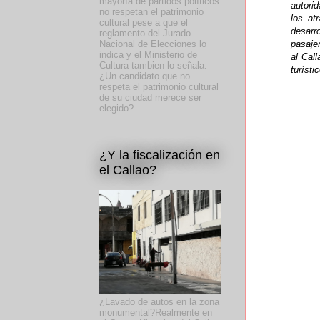
mayoría de partidos políticos
autori
no respetan el patrimonio
los at
cultural pese a que el
desarr
reglamento del Jurado
pasaje
Nacional de Elecciones lo
indica y el Ministerio de
al Cal
Cultura tambien lo señala.
turísti
¿Un candidato que no
respeta el patrimonio cultural
de su ciudad merece ser
elegido?
¿Y la fiscalización en
el Callao?
¿Lavado de autos en la zona
monumental?Realmente en