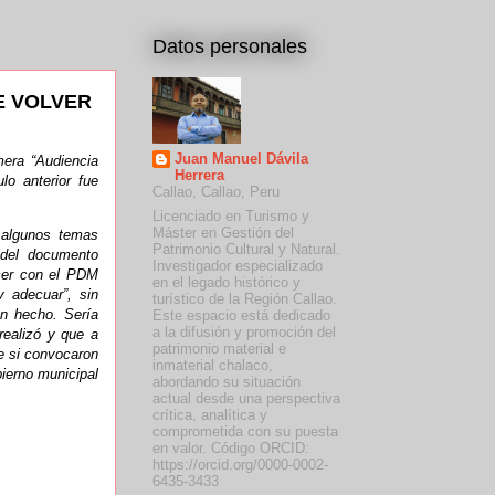
Datos personales
BE VOLVER
Juan Manuel Dávila
mera “Audiencia
Herrera
lo anterior fue
Callao, Callao, Peru
Licenciado en Turismo y
Máster en Gestión del
r algunos temas
Patrimonio Cultural y Natural.
 del documento
Investigador especializado
acer con el PDM
en el legado histórico y
y adecuar”, sin
turístico de la Región Callao.
an hecho. Sería
Este espacio está dedicado
a la difusión y promoción del
realizó y que a
patrimonio material e
de si convocaron
inmaterial chalaco,
bierno municipal
abordando su situación
actual desde una perspectiva
crítica, analítica y
comprometida con su puesta
en valor. Código ORCID:
https://orcid.org/0000-0002-
6435-3433