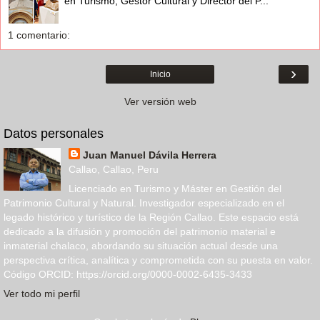
en Turismo, Gestor Cultural y Director del P...
1 comentario:
›
Inicio
Ver versión web
Datos personales
Juan Manuel Dávila Herrera
Callao, Callao, Peru
Licenciado en Turismo y Máster en Gestión del
Patrimonio Cultural y Natural. Investigador especializado en el
legado histórico y turístico de la Región Callao. Este espacio está
dedicado a la difusión y promoción del patrimonio material e
inmaterial chalaco, abordando su situación actual desde una
perspectiva crítica, analítica y comprometida con su puesta en valor.
Código ORCID: https://orcid.org/0000-0002-6435-3433
Ver todo mi perfil