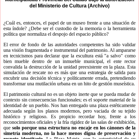
del Ministerio de Cultura (Archivo)
¿Cuál es, entonces, el papel de un museo frente a una situación de
esta índole? ¿Debe ser el custodio de la memoria o la herramienta
política que normaliza el despojo del espacio público?
El error de fondo de las autoridades competentes ha sido validar
una visión fragmentada e instrumental del patrimonio. Al ampararse
en tecnicismos para declarar que la escultura está "a salvo" como
bien mueble dentro de un inmueble municipal, el ente rector
convalida la destrucción de la unidad preexistente en la plaza. Esta
simulación de rescate no es más que una estrategia de salida para
encubrir una decisión técnica y políticamente errada, pretendiendo
transformar una mutilación urbana en un hito de gestión museística.
El patrimonio cultural no es un objeto inerte que se pueda mudar de
contexto sin consecuencias funcionales; es el soporte material de la
identidad de un pueblo. Nos han entregado una plaza estéticamente
adecuada según los planos modernos, pero vaciada de su tejido
histórico y religioso. Es propicio recordar hoy, frente a los
reconocimientos oficiales y la fría rigidez de las salas de exhibición,
que
solo porque una estructura no encaje en los cánones de la
simetría moderna, no la hace menos digna de preservación y
respeto identitario.
La Plaza Matriz, con la autenticidad de su