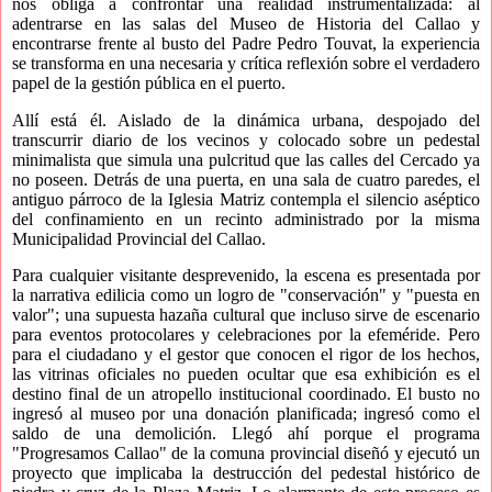
nos obliga a confrontar una realidad instrumentalizada: al
adentrarse en las salas del Museo de Historia del Callao y
encontrarse frente al busto del Padre Pedro Touvat, la experiencia
se transforma en una necesaria y crítica reflexión sobre el verdadero
papel de la gestión pública en el puerto.
Allí está él. Aislado de la dinámica urbana, despojado del
transcurrir diario de los vecinos y colocado sobre un pedestal
minimalista que simula una pulcritud que las calles del Cercado ya
no poseen. Detrás de una puerta, en una sala de cuatro paredes, el
antiguo párroco de la Iglesia Matriz contempla el silencio aséptico
del confinamiento en un recinto administrado por la misma
Municipalidad Provincial del Callao.
Para cualquier visitante desprevenido, la escena es presentada por
la narrativa edilicia como un logro de "conservación" y "puesta en
valor"; una supuesta hazaña cultural que incluso sirve de escenario
para eventos protocolares y celebraciones por la efeméride. Pero
para el ciudadano y el gestor que conocen el rigor de los hechos,
las vitrinas oficiales no pueden ocultar que esa exhibición es el
destino final de un atropello institucional coordinado. El busto no
ingresó al museo por una donación planificada; ingresó como el
saldo de una demolición. Llegó ahí porque el programa
"Progresamos Callao" de la comuna provincial diseñó y ejecutó un
proyecto que implicaba la destrucción del pedestal histórico de