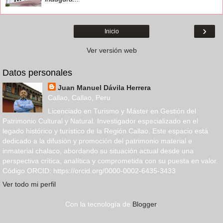
›
Inicio
Ver versión web
Datos personales
Juan Manuel Dávila Herrera
Callao, Callao, Peru
Licenciado en Turismo y Máster en Gestión del
Patrimonio Cultural y Natural. Investigador especializado en el
legado histórico y turístico de la Región Callao. Este espacio está
dedicado a la difusión y promoción del patrimonio material e
inmaterial chalaco, abordando su situación actual desde una
perspectiva crítica, analítica y comprometida con su puesta en valor.
Código ORCID: https://orcid.org/0000-0002-6435-3433
Ver todo mi perfil
Con la tecnología de
Blogger
.