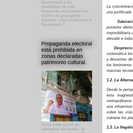
Bicentenario y los
La concentraci
alrededores de este
importante monumento son
una justificada
víctima de propaganda
electoral. ¿Así recibiremos el
·
Saturaci
Bicentenario?
posterior aler
imposibilitaría
elevado e indu
Propaganda electoral
·
Desprecio
está prohibida en
sistemática lo
zonas declaradas
y desastres de 
patrimonio cultural.
los fenómenos 
masivas recrea
1.2. La Altern
Desde la perspe
esta magnitud
metropolitanos
una infraestru
sobre las vías
vulnerar los pl
Como suele ocurrir en
1.3. La Ilegal
campañas electorales, la