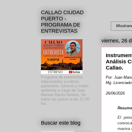
CALLAO CIUDAD
PUERTO -
PROGRAMA DE
Mostrand
ENTREVISTAS
viernes, 26 
Instrument
Análisis 
Callao.
Programa de entrevistas
Por: Juan Manu
relacionados a cultura,
Mg. Licenciado 
patrimonio, turismo y medio
ambiente a cargo de Juan
26/06/2026
Manuel Dávila Herrera. Va
todos los jueves a las 21:00
hrs.
Resume
El pres
Buscar este blog
convoca
masiva 