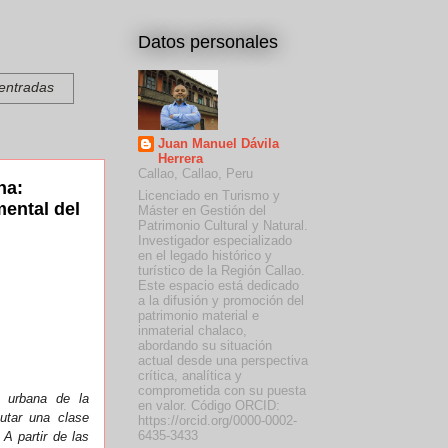
Datos personales
 entradas
Juan Manuel Dávila
Herrera
Callao, Callao, Peru
na:
Licenciado en Turismo y
ental del
Máster en Gestión del
Patrimonio Cultural y Natural.
Investigador especializado
en el legado histórico y
turístico de la Región Callao.
".
Este espacio está dedicado
a la difusión y promoción del
patrimonio material e
inmaterial chalaco,
abordando su situación
actual desde una perspectiva
crítica, analítica y
comprometida con su puesta
d urbana de la
en valor. Código ORCID:
cutar una clase
https://orcid.org/0000-0002-
6435-3433
 A partir de las