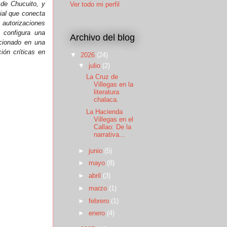
 de Chucuito, y
Ver todo mi perfil
vial que conecta
 autorizaciones
 configura una
Archivo del blog
rcionado en una
ión críticas en
▼
2026
(24)
▼
julio
(2)
La Cruz de
Villegas en la
literatura
chalaca.
La Hacienda
Villegas en el
Callao: De la
narrativa...
►
junio
(5)
►
mayo
(8)
►
abril
(3)
►
marzo
(1)
►
febrero
(1)
►
enero
(4)