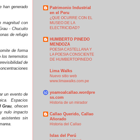
ue han generado
Patrimonio Industrial
en el Peru
¿QUE OCURRE CON EL
n magnitud con
MUSEO DE LA
ELECTRICIDAD?
Grau - Chucuito
zonas de refugio
HUMBERTO PINEDO
MENDOZA
POESIA CASTELLANA Y
 omite de forma
LA POESIA CONSCIENTE
 los terremotos
DE HUMBERTOPINEDO
revisibilidad de
concentraciones
Lima Walks
Nuevo sitio web
www.limawalks.com.pe
yoamoalcallao.wordpre
tar un evento de
ss.com
nica. Espacios
Historia de un mirador
l Grau
, ofrecen
 y nulo impacto
Callao Querido, Callao
 asistentes sin
Añorado
 marea.
Historia del Callao
Islas del Perú