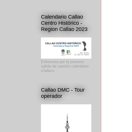
Calendario Callao
Centro Histórico -
Region Callao 2023
Entrevista por la proxima
salida de nuestro calendario
chalaco.
Callao DMC - Tour
operador