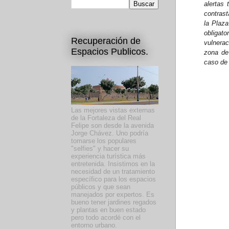
alertas
contrast
la Plaza
obligat
Recuperación de
vulnera
Espacios Publicos.
zona de 
caso de 
Las mejores vistas externas
de la Fortaleza del Real
Felipe son desde la avenida
Jorge Chávez. Uno podría
tomarse los populares
"selfies" y hacer su
experiencia turística más
entretenida. Insistimos en la
necesidad de un tratamiento
específico para los espacios
públicos y que sean
manejados por expertos. Es
bueno tener jardines regados
y plantas en buen estado
pero todo acordé con el
entorno urbano.