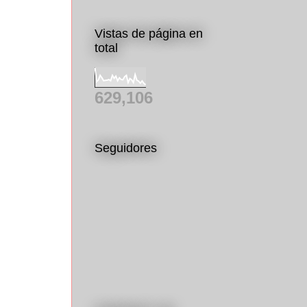
Vistas de página en
total
629,106
Seguidores