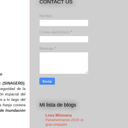
CONTACT US
Nombre
Correo electrónico
*
Mensaje
*
ro
es (SINAGERD)
,
seguridad de la
ón espacial del
 a lo largo del
Mi lista de blogs
 franja costera
 de Inundación
Lima Milenaria
Panamericanos 2019: el
gran empujón