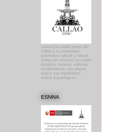
Conoce la ciudad puerto del
Callao y su importante
patrimonio cultural y natural.
Visita con nosotros su centro
histórico, museos, edificios
emblemáticos, sus playas,
islas y sus importantes
restos arqueológicos.
ESNNA