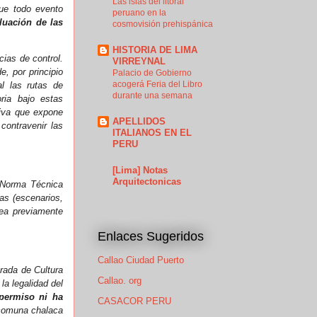
Las islas del litoral
ue todo evento
peruano en la
luación de las
cosmovisión prehispánica
HISTORIA DE LIMA
cias de control.
VIRREYNAL
, por principio
Palacio de Gobierno
acogerá Feria del Libro
al las rutas de
durante una semana
ria bajo estas
tiva que expone
APELLIDOS
contravenir las
ITALIANOS EN EL
PERU
[Lima] Notas
Arquitectonicas
a Norma Técnica
as (escenarios,
ea previamente
Enlaces Sugeridos
Callao Ciudad Puerto
trada de Cultura
Callao. org
la legalidad del
 permiso ni ha
CASACOR PERU
comuna chalaca