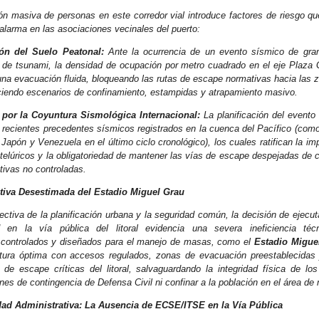
ón masiva de personas en este corredor vial introduce factores de riesgo q
 alarma en las asociaciones vecinales del puerto:
ón del Suelo Peatonal:
Ante la ocurrencia de un evento sísmico de gra
ta de tsunami, la densidad de ocupación por metro cuadrado en el eje Plaza 
 una evacuación fluida, bloqueando las rutas de escape normativas hacia las 
ciendo escenarios de confinamiento, estampidas y atrapamiento masivo.
 por la Coyuntura Sismológica Internacional:
La planificación del evento
s recientes precedentes sísmicos registrados en la cuenca del Pacífico (como
Japón y Venezuela en el último ciclo cronológico), los cuales ratifican la imp
telúricos y la obligatoriedad de mantener las vías de escape despejadas de 
tivas no controladas.
ativa Desestimada del Estadio Miguel Grau
ctiva de la planificación urbana y la seguridad común, la decisión de ejecu
 en la vía pública del litoral evidencia una severa ineficiencia téc
 controlados y diseñados para el manejo de masas, como el
Estadio Migue
ctura óptima con accesos regulados, zonas de evacuación preestablecidas
 de escape críticas del litoral, salvaguardando la integridad física de los
anes de contingencia de Defensa Civil ni confinar a la población en el área de
idad Administrativa: La Ausencia de ECSE/ITSE en la Vía Pública