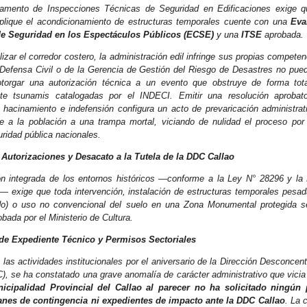
amento de Inspecciones Técnicas de Seguridad en Edificaciones exige q
lique el acondicionamiento de estructuras temporales cuente con una
Eva
e Seguridad en los Espectáculos Públicos (ECSE)
y una
ITSE
aprobada.
ilizar el corredor costero, la administración edil infringe sus propias competen
Defensa Civil o de la Gerencia de Gestión del Riesgo de Desastres no puede
otorgar una autorización técnica a un evento que obstruye de forma tot
te tsunamis catalogadas por el INDECI. Emitir una resolución aprobato
 hacinamiento e indefensión configura un acto de prevaricación administra
e a la población a una trampa mortal, viciando de nulidad el proceso por 
ridad pública nacionales.
Autorizaciones y Desacato a la Tutela de la DDC Callao
n integrada de los entornos históricos —conforme a la Ley N° 28296 y l
 exige que toda intervención, instalación de estructuras temporales pesad
ido) o uso no convencional del suelo en una Zona Monumental protegida s
bada por el Ministerio de Cultura.
 de Expediente Técnico y Permisos Sectoriales
las actividades institucionales por el aniversario de la Dirección Desconcen
), se ha constatado una grave anomalía de carácter administrativo que vicia 
nicipalidad Provincial del Callao al parecer no ha solicitado ningún
anes de contingencia ni expedientes de impacto ante la DDC Callao
. La 