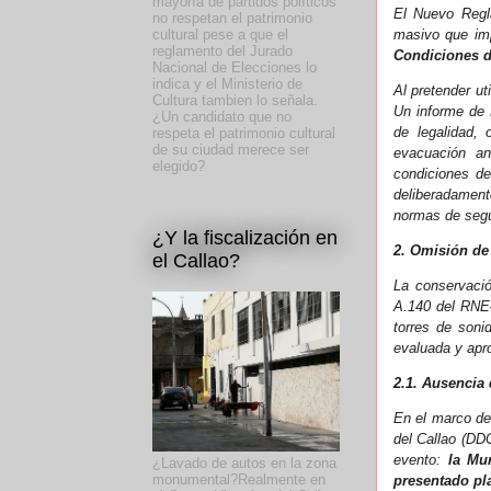
mayoría de partidos políticos
El Nuevo Regl
no respetan el patrimonio
masivo que imp
cultural pese a que el
reglamento del Jurado
Condiciones d
Nacional de Elecciones lo
indica y el Ministerio de
Al pretender ut
Cultura tambien lo señala.
Un informe de 
¿Un candidato que no
de legalidad, 
respeta el patrimonio cultural
de su ciudad merece ser
evacuación an
elegido?
condiciones de
deliberadament
normas de segu
¿Y la fiscalización en
2. Omisión de 
el Callao?
La conservació
A.140 del RNE—
torres de son
evaluada y apro
2.1. Ausencia
En el marco de 
del Callao (DDC
evento:
la Mu
¿Lavado de autos en la zona
monumental?Realmente en
presentado pl