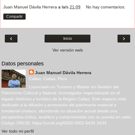
Juan Manuel Dávila Herrera
a la/s
21:09
No hay comentarios:
Compartir
‹
›
Inicio
Ver versión web
Datos personales
Juan Manuel Dávila Herrera
Callao, Callao, Peru
Licenciado en Turismo y Máster en Gestión del
Patrimonio Cultural y Natural. Investigador especializado en el
legado histórico y turístico de la Región Callao. Este espacio está
dedicado a la difusión y promoción del patrimonio material e
inmaterial chalaco, abordando su situación actual desde una
perspectiva crítica, analítica y comprometida con su puesta en valor.
Código ORCID: https://orcid.org/0000-0002-6435-3433
Ver todo mi perfil