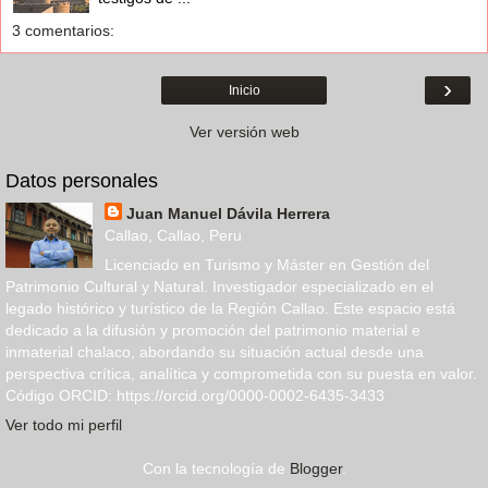
3 comentarios:
›
Inicio
Ver versión web
Datos personales
Juan Manuel Dávila Herrera
Callao, Callao, Peru
Licenciado en Turismo y Máster en Gestión del
Patrimonio Cultural y Natural. Investigador especializado en el
legado histórico y turístico de la Región Callao. Este espacio está
dedicado a la difusión y promoción del patrimonio material e
inmaterial chalaco, abordando su situación actual desde una
perspectiva crítica, analítica y comprometida con su puesta en valor.
Código ORCID: https://orcid.org/0000-0002-6435-3433
Ver todo mi perfil
Con la tecnología de
Blogger
.