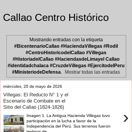
Callao Centro Histórico
Mostrando entradas con la etiqueta
#BicentenarioCallao #HaciendaVillegas #Rodil
#CentroHistoricodelCallao #Villegas
#HistoriadelCallao #HaciendasdeLimayel Callao
#identidadchalaca #CruzdeVillegas #EjercitodelPeru
#MinisteriodeDefensa
.
Mostrar todas las entradas
miércoles, 20 de mayo de 2026
Villegas: El Reducto N° 1 y el
Escenario de Combate en el
Sitio del Callao (1824-1826)
›
Imagen 1. La Antigua Hacienda Villegas tuvo
participación en la lucha a favor de la
Independencia del Perú. Sus terrenos fueron
testigos de ...