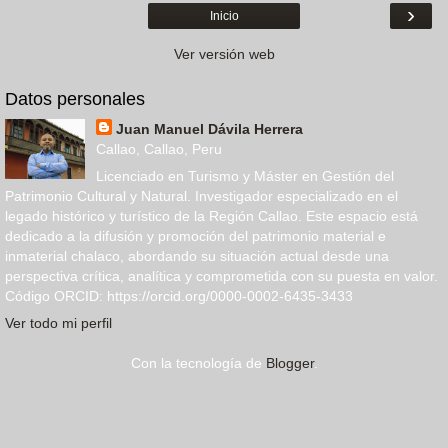
›
Inicio
Ver versión web
Datos personales
Juan Manuel Dávila Herrera
Callao, Callao, Peru
Licenciado en Turismo y Máster en Gestión del
Patrimonio Cultural y Natural. Investigador especializado en el
legado histórico y turístico de la Región Callao. Este espacio está
dedicado a la difusión y promoción del patrimonio material e
inmaterial chalaco, abordando su situación actual desde una
perspectiva crítica, analítica y comprometida con su puesta en valor.
Código ORCID: https://orcid.org/0000-0002-6435-3433
Ver todo mi perfil
Con la tecnología de
Blogger
.