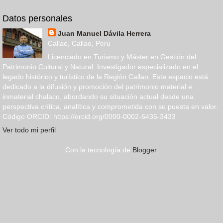
Datos personales
Juan Manuel Dávila Herrera
Callao, Callao, Peru
Licenciado en Turismo y Máster en Gestión del
Patrimonio Cultural y Natural. Investigador especializado en el
legado histórico y turístico de la Región Callao. Este espacio está
dedicado a la difusión y promoción del patrimonio material e
inmaterial chalaco, abordando su situación actual desde una
perspectiva crítica, analítica y comprometida con su puesta en valor.
Código ORCID: https://orcid.org/0000-0002-6435-3433
Ver todo mi perfil
Con la tecnología de
Blogger
.