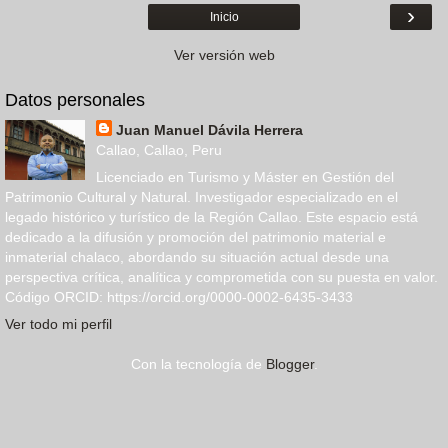
›
Inicio
Ver versión web
Datos personales
Juan Manuel Dávila Herrera
Callao, Callao, Peru
Licenciado en Turismo y Máster en Gestión del
Patrimonio Cultural y Natural. Investigador especializado en el
legado histórico y turístico de la Región Callao. Este espacio está
dedicado a la difusión y promoción del patrimonio material e
inmaterial chalaco, abordando su situación actual desde una
perspectiva crítica, analítica y comprometida con su puesta en valor.
Código ORCID: https://orcid.org/0000-0002-6435-3433
Ver todo mi perfil
Con la tecnología de
Blogger
.