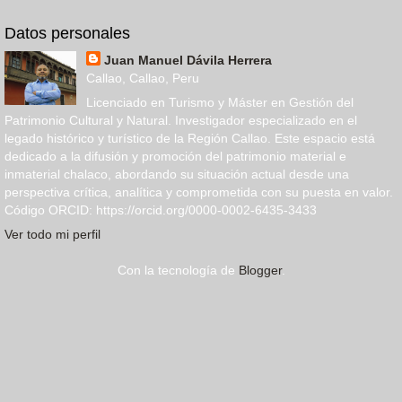
Datos personales
Juan Manuel Dávila Herrera
Callao, Callao, Peru
Licenciado en Turismo y Máster en Gestión del
Patrimonio Cultural y Natural. Investigador especializado en el
legado histórico y turístico de la Región Callao. Este espacio está
dedicado a la difusión y promoción del patrimonio material e
inmaterial chalaco, abordando su situación actual desde una
perspectiva crítica, analítica y comprometida con su puesta en valor.
Código ORCID: https://orcid.org/0000-0002-6435-3433
Ver todo mi perfil
Con la tecnología de
Blogger
.