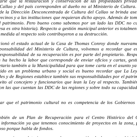
arle que la restauración y conservación de las propiedades privad
 Callao y del país corresponden al dueño no al Ministerio de Cultura.
de la Dirección Desconcentrada de Cultura del Callao se brinda as
 vecinos y a las instituciones que requieran dicho apoyo. Además de to
el patrimonio. Pero bueno como sabemos por un lado las DDC no c
sa es otra historia). Respecto a gestión municipal anterior es totalmen
medida al respecto solo contribuyeron a su destrucción.
ionó el estado actual de la Casa de Thomas Conroy donde nuevam
sponsabilidad del Ministerio de Cultura, volvemos a recordar que e
responsabilidad de su recuperación es por parte del propietario. Res
n ha hecho la labor que corresponde de enviar oficios y cartas, gesti
ietario también a la Municipalidad para que tome carta en el asunto ya
tido en un problema urbano y social es bueno recordar que La Le
es y de Regiones establece también sus responsabilidades por el patrim
vito al concejero y funcionarios que lean la Ley al respecto. También
con las que cuentan las DDC de las regiones y sobre todo su capacidad
lar que el patrimonio cultural no es competencia de los Gobiernos 
bién de un Plan de Recuperación para el Centro Histórico del 
a información ya que tenemos conocimiento de proyectos en la zona,
ioso porque habla de fondos.