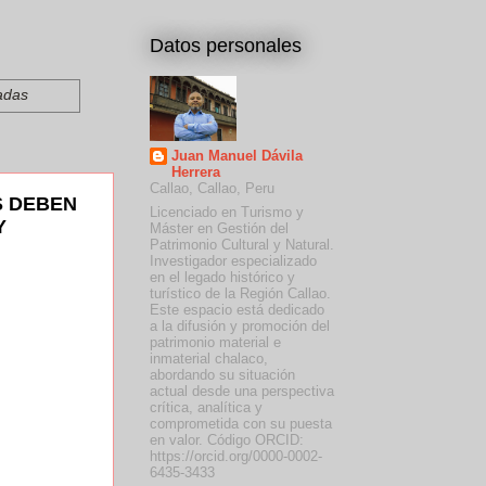
Datos personales
radas
Juan Manuel Dávila
Herrera
Callao, Callao, Peru
S DEBEN
Licenciado en Turismo y
Y
Máster en Gestión del
Patrimonio Cultural y Natural.
Investigador especializado
en el legado histórico y
turístico de la Región Callao.
Este espacio está dedicado
a la difusión y promoción del
patrimonio material e
inmaterial chalaco,
abordando su situación
actual desde una perspectiva
crítica, analítica y
comprometida con su puesta
en valor. Código ORCID:
https://orcid.org/0000-0002-
6435-3433