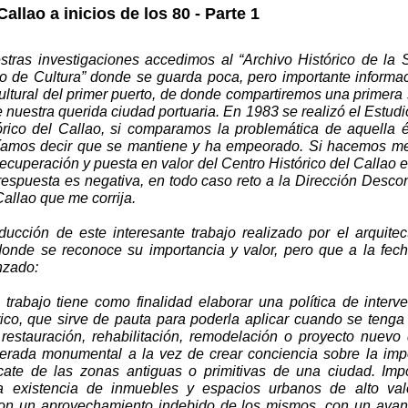
Callao a inicios de los 80 - Parte 1
stras investigaciones accedimos al “Archivo Histórico de la 
io de Cultura” donde se guarda poca, pero importante informa
ultural del primer puerto, de donde compartiremos una primera
nuestra querida ciudad portuaria. En 1983 se realizó el
Estudi
rico del Callao,
si comparamos la problemática de aquella 
ríamos decir que se mantiene y ha empeorado. Si hacemos m
recuperación y puesta en valor del Centro Histórico del Callao e
respuesta es negativa, en todo caso reto a la Dirección Desc
Callao que me corrija.
oducción de este interesante trabajo realizado por el arquite
donde se reconoce su importancia y valor, pero que a la fec
nzado:
 trabajo tiene como finalidad elaborar una política de inter
rico, que sirve de pauta para poderla aplicar cuando se teng
restauración, rehabilitación, remodelación o proyecto nuevo 
erada monumental a la vez de crear conciencia sobre la imp
scate de las zonas antiguas o primitivas de una ciudad. Imp
a existencia de inmuebles y espacios urbanos de alto valo
 con un aprovechamiento indebido de los mismos, con un ava