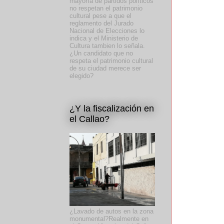
mayoría de partidos políticos
no respetan el patrimonio
cultural pese a que el
reglamento del Jurado
Nacional de Elecciones lo
indica y el Ministerio de
Cultura tambien lo señala.
¿Un candidato que no
respeta el patrimonio cultural
de su ciudad merece ser
elegido?
¿Y la fiscalización en
el Callao?
¿Lavado de autos en la zona
monumental?Realmente en