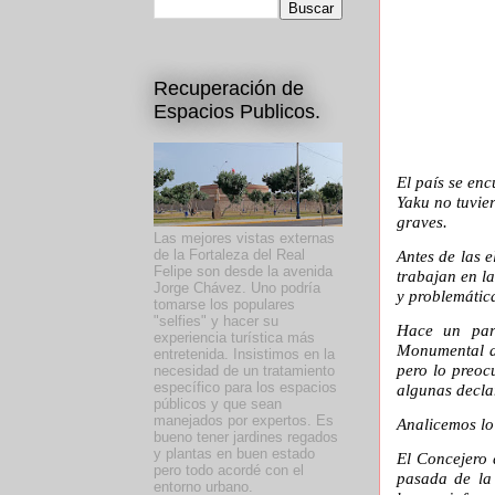
Recuperación de
Espacios Publicos.
El país se en
Yaku no tuvie
graves.
Las mejores vistas externas
de la Fortaleza del Real
Antes de las 
Felipe son desde la avenida
trabajan en l
Jorge Chávez. Uno podría
y problemática
tomarse los populares
"selfies" y hacer su
Hace un par 
experiencia turística más
Monumental de
entretenida. Insistimos en la
pero lo preoc
necesidad de un tratamiento
específico para los espacios
algunas decla
públicos y que sean
manejados por expertos. Es
Analicemos lo
bueno tener jardines regados
y plantas en buen estado
El Concejero 
pero todo acordé con el
pasada de la
entorno urbano.