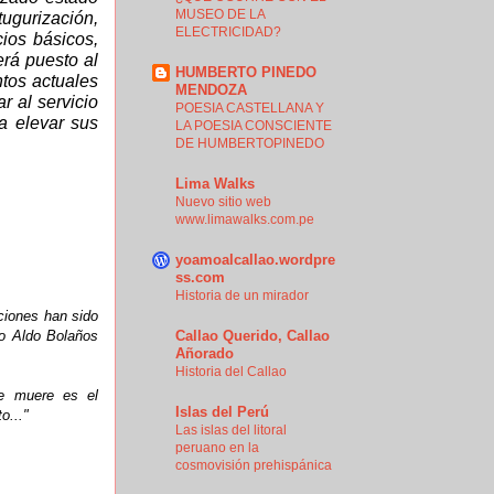
MUSEO DE LA
tugurización,
ELECTRICIDAD?
ios básicos,
erá puesto al
HUMBERTO PINEDO
ntos actuales
MENDOZA
r al servicio
POESIA CASTELLANA Y
a elevar sus
LA POESIA CONSCIENTE
DE HUMBERTOPINEDO
Lima Walks
Nuevo sitio web
www.limawalks.com.pe
yoamoalcallao.wordpre
ss.com
Historia de un mirador
ciones han sido
go Aldo Bolaños
Callao Querido, Callao
Añorado
Historia del Callao
se muere es el
Islas del Perú
o..."
Las islas del litoral
peruano en la
cosmovisión prehispánica