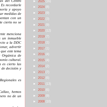
as del Centro
►
2025
(16)
 Es recordarle
►
2024
(8)
esoría y apoyo
►
2023
(9)
mar medidas de
uentan con un
►
2022
(3)
te cierto no se
►
2021
(9)
►
2020
(12)
ente menciona
►
2019
(7)
s un inmueble
pecto a la DDC
►
2018
(1)
onar, advertir
►
2017
(1)
 que este tema
►
2016
(4)
y Orgánica de
onio cultural.
►
2015
(4)
 es cierto las
►
2014
(2)
 de decisión y
►
2013
(7)
►
2012
(6)
Regionales es
►
2011
(13)
►
2010
(6)
Callao, hemos
 pero no de un
►
2009
(9)
►
2008
(10)