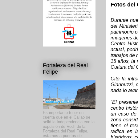
Fotos del 
Durante nue
del Minister
patrimonio c
imagenes de 
Centro Histó
actual, pod
trabajos de 
15 años, la 
Fortaleza del Real
Cultura del 
Felipe
Cito la intr
Giannuzzi, 
nada lo ava
“El presente
centro histó
Es importante tener en
un caso de 
cuenta que en el Callao se
zona consid
selló la Independencia con la
tiene el re
expulsión de Rodil de la
radica en l
Fortaleza del Real Felipe,
estamos a puertas del
históricos,