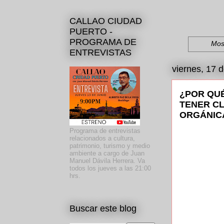
CALLAO CIUDAD
PUERTO -
PROGRAMA DE
Mos
ENTREVISTAS
viernes, 17 
¿POR QUÉ
TENER CL
ORGÁNIC
Programa de entrevistas
relacionados a cultura,
patrimonio, turismo y medio
ambiente a cargo de Juan
Manuel Dávila Herrera. Va
todos los jueves a las 21:00
hrs.
Buscar este blog