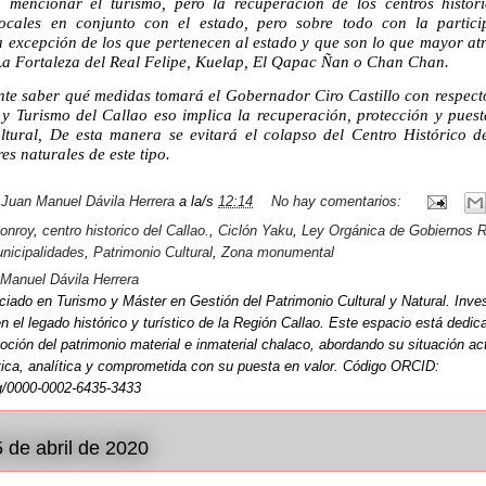
 mencionar el turismo, pero la recuperación de los centros históri
locales en conjunto con el estado, pero sobre todo con la partici
 a excepción de los que pertenecen al estado y que son lo que mayor atr
La Fortaleza del Real Felipe, Kuelap, El Qapac Ñan o Chan Chan.
ante saber qué medidas tomará el Gobernador Ciro Castillo con respecto
 y Turismo del Callao eso implica la recuperación, protección y puest
ltural, De esta manera se evitará el colapso del Centro Histórico d
res naturales de este tipo.
r
Juan Manuel Dávila Herrera
a la/s
12:14
No hay comentarios:
onroy
,
centro historico del Callao.
,
Ciclón Yaku
,
Ley Orgánica de Gobiernos R
nicipalidades
,
Patrimonio Cultural
,
Zona monumental
Manuel Dávila Herrera
ciado en Turismo y Máster en Gestión del Patrimonio Cultural y Natural. Inve
n el legado histórico y turístico de la Región Callao. Este espacio está dedic
oción del patrimonio material e inmaterial chalaco, abordando su situación a
ítica, analítica y comprometida con su puesta en valor. Código ORCID:
rg/0000-0002-6435-3433
5 de abril de 2020