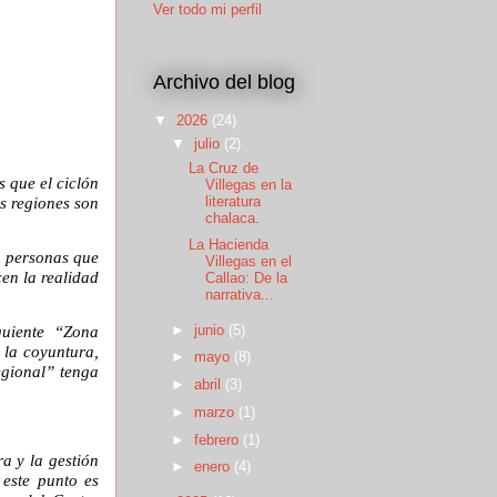
Ver todo mi perfil
Archivo del blog
▼
2026
(24)
▼
julio
(2)
La Cruz de
 que el ciclón
Villegas en la
s regiones son
literatura
chalaca.
La Hacienda
s personas que
Villegas en el
en la realidad
Callao: De la
narrativa...
guiente “Zona
►
junio
(5)
 la coyuntura,
►
mayo
(8)
egional” tenga
►
abril
(3)
►
marzo
(1)
►
febrero
(1)
a y la gestión
►
enero
(4)
este punto es