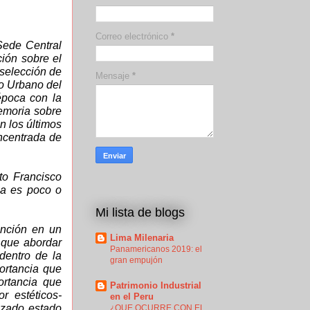
Correo electrónico
*
Sede Central
ción sobre el
 selección de
Mensaje
*
o Urbano del
época con la
emoria sobre
n los últimos
oncentrada de
cto Francisco
ha es poco o
Mi lista de blogs
vención en un
Lima Milenaria
a que abordar
Panamericanos 2019: el
dentro de la
gran empujón
ortancia que
ortancia que
Patrimonio Industrial
r estéticos-
en el Peru
nzado estado
¿QUE OCURRE CON EL