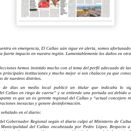
cuentra en emergencia, El Callao aún sigue en alerta, somos afortunados
ra fuerte impacto en nuestra región. Lamentablemente los daños en otra
elecciones hemos insistido mucho con el tema del perfil adecuado de la
as principales instituciones y mucho mejor si son chalacos ya que conoc
s de nuestros distritos.
de días un medio local publicó un titular que indicaba lo si
l Callao en riego de caerse” y se entiende una portada así debido a
upante es que un ex gerente regional del Callao y “actual concejero r
raciones inexactas y genere desinformación.
 señalado en el diario:
del Gobernador Regional según el diario culpó al Ministerio de Cultur
 Municipalidad del Callao encabezada por Pedro López. Respecto a 