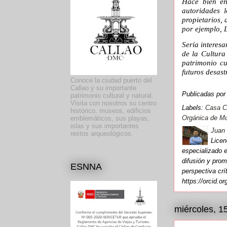
Hace bien en
autoridades 
propietarios,
por ejemplo, 
Sería interes
de la Cultura
patrimonio cu
futuros desast
Conoce la ciudad puerto del
Callao y su importante
Publicadas po
patrimonio cultural y natural.
Visita con nosotros su centro
Labels:
Casa C
histórico, museos, edificios
Orgánica de Mu
emblemáticos, sus playas,
islas y sus importantes
Juan 
restos arqueológicos.
Licen
especializado e
difusión y prom
ESNNA
perspectiva cr
https://orcid.o
miércoles, 1