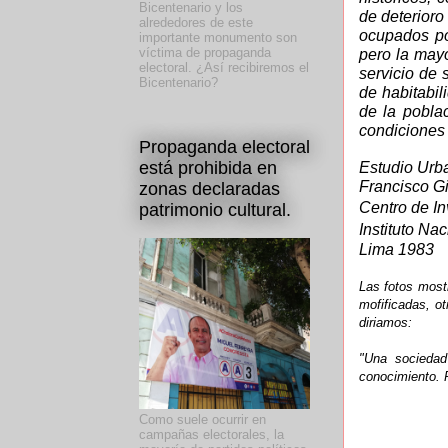
Bicentenario y los
de deterior
alrededores de este
ocupados po
importante monumento son
víctima de propaganda
pero la mayo
electoral. ¿Así recibiremos el
servicio de 
Bicentenario?
de habitabil
de la pobla
condiciones 
Propaganda electoral
está prohibida en
Estudio Urb
Francisco G
zonas declaradas
Centro de I
patrimonio cultural.
Instituto Nac
Lima 1983
Las fotos most
mofificadas, o
diriamos:
"Una sociedad
conocimiento. P
Como suele ocurrir en
campañas electorales, la