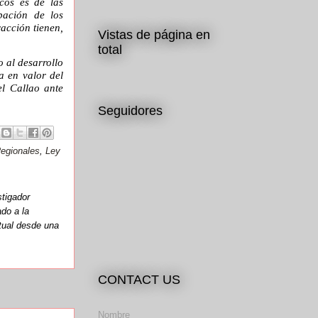
cos es de las
pación de los
acción tienen,
Vistas de página en
total
 al desarrollo
a en valor del
el Callao ante
Seguidores
egionales
,
Ley
stigador
ado a la
ctual desde una
CONTACT US
Nombre