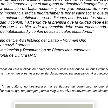
o
de los inmuebles por el alto grado de densidad demográfica y 
r población de bajos recursos y una gran ausencia de servic
r importancia radica prioritariamente por el valor social que s
sus actuales habitantes en condiciones acordes con los adela
idad y confort. Partiendo de la premisa que la ciudad debe esta
ción que la habita, toda intervención debe estar encaminada 
de habitabilidad y confort de sus actuales pobladores.”
ano del Centro Histórico del Callao – Volumen Uno
iannuzzi Cordano
nvestigación y Restauración de Bienes Monumentales
ional de Cultura I.N.C.
radas en esta publicacion corresponden al libro mencionado, muchas edifica
tras no exiten o estan a punto de desaparecer. parafraseando al arqueolo
 (y su cultura) no desaparecen si se detruye su patrimonio, lo que 
or eso es que se protegen, porque ningún ser vivo sobrevive sin conocimient