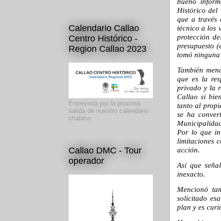
bueno inform
Histórico del
que a través 
Calendario Callao
técnico a los
protección d
Centro Histórico -
presupuesto (e
Region Callao 2023
tomó ninguna 
También menc
que es la re
privado y la 
Callao si bie
Entrevista por la proxima
tanto al prop
salida de nuestro calendario
se ha conver
chalaco.
Municipalidad
Por lo que in
limitaciones 
acción.
Callao DMC - Tour
operador
Así que seña
inexacto.
Mencionó tam
solicitado es
plan y es cur