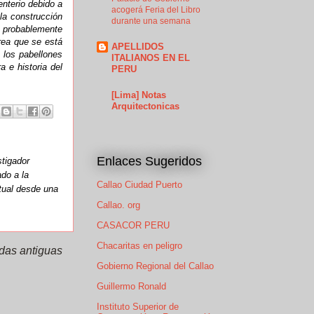
nterio debido a
acogerá Feria del Libro
la construcción
durante una semana
, probablemente
rea que se está
APELLIDOS
 los pabellones
ITALIANOS EN EL
 e historia del
PERU
[Lima] Notas
Arquitectonicas
Enlaces Sugeridos
stigador
ado a la
Callao Ciudad Puerto
ctual desde una
Callao. org
CASACOR PERU
Chacaritas en peligro
das antiguas
Gobierno Regional del Callao
Guillermo Ronald
Instituto Superior de