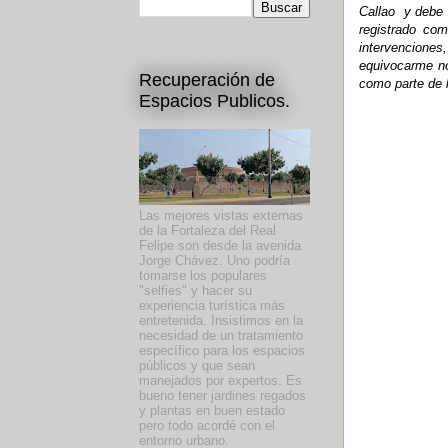
Callao y debe 
registrado co
intervencione
equivocarme no
Recuperación de
como parte de l
Espacios Publicos.
Las mejores vistas externas
de la Fortaleza del Real
Felipe son desde la avenida
Jorge Chávez. Uno podría
tomarse los populares
"selfies" y hacer su
experiencia turística más
entretenida. Insistimos en la
necesidad de un tratamiento
específico para los espacios
públicos y que sean
manejados por expertos. Es
bueno tener jardines regados
y plantas en buen estado
pero todo acordé con el
entorno urbano.