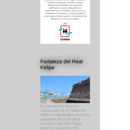
Fortaleza del Real
Felipe
Es importante tener en
cuenta que en el Callao se
selló la Independencia con la
expulsión de Rodil de la
Fortaleza del Real Felipe,
estamos a puertas del