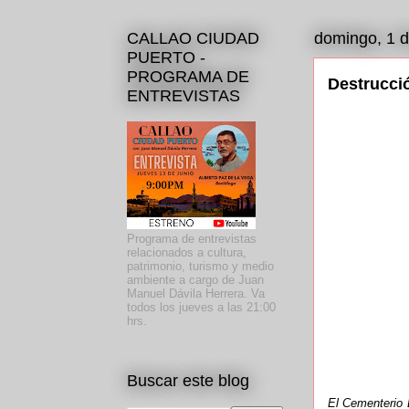
CALLAO CIUDAD
domingo, 1 d
PUERTO -
PROGRAMA DE
Destrucció
ENTREVISTAS
Programa de entrevistas
relacionados a cultura,
patrimonio, turismo y medio
ambiente a cargo de Juan
Manuel Dávila Herrera. Va
todos los jueves a las 21:00
hrs.
Buscar este blog
El Cementerio B