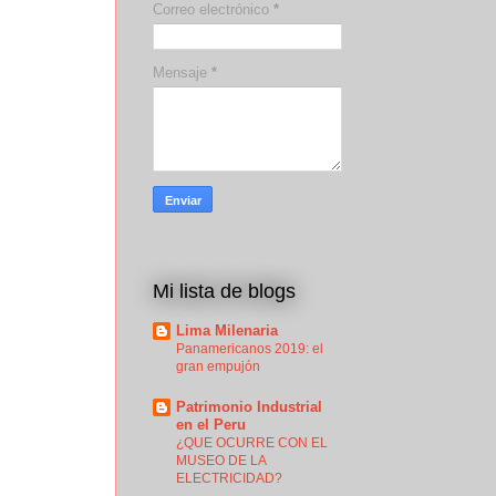
Correo electrónico
*
Mensaje
*
Mi lista de blogs
Lima Milenaria
Panamericanos 2019: el
gran empujón
Patrimonio Industrial
en el Peru
¿QUE OCURRE CON EL
MUSEO DE LA
ELECTRICIDAD?