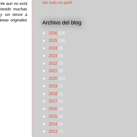
Ver todo mi perfil
nte aun no está
 tenido muchas
 y sin temor a
reas originales
Archivo del blog
►
2026
(24)
►
2025
(16)
►
2024
(8)
►
2023
(9)
►
2022
(3)
►
2021
(9)
►
2020
(12)
►
2019
(7)
►
2018
(1)
►
2017
(1)
►
2016
(4)
►
2015
(4)
►
2014
(2)
►
2013
(7)