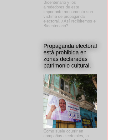
Bicentenario y los
alrededores de este
importante monumento son
víctima de propaganda
electoral. ¿Así recibiremos el
Bicentenario?
Propaganda electoral
está prohibida en
zonas declaradas
patrimonio cultural.
Como suele ocurrir en
campañas electorales, la