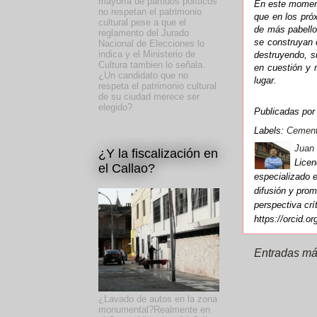
mayoría de partidos políticos
En este moment
no respetan el patrimonio
que en los pró
cultural pese a que el
de más pabello
reglamento del Jurado
se construyan 
Nacional de Elecciones lo
indica y el Ministerio de
destruyendo, s
Cultura tambien lo señala.
en cuestión y 
¿Un candidato que no
lugar.
respeta el patrimonio cultural
de su ciudad merece ser
elegido?
Publicadas po
Labels:
Cemente
Juan 
¿Y la fiscalización en
Licen
el Callao?
especializado e
difusión y prom
perspectiva cr
https://orcid.o
Entradas má
¿Lavado de autos en la zona
monumental?Realmente en