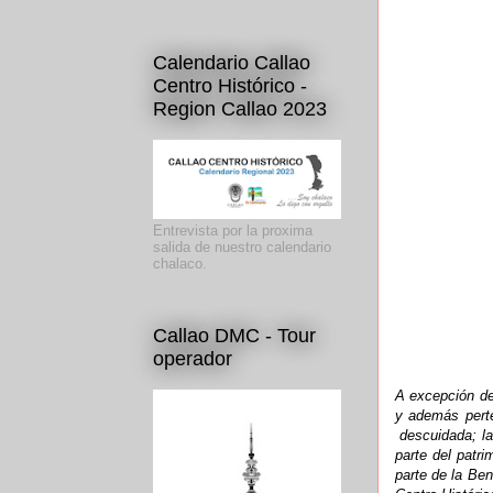
Calendario Callao
Centro Histórico -
Region Callao 2023
Entrevista por la proxima
salida de nuestro calendario
chalaco.
Callao DMC - Tour
operador
A excepción de
y además perte
descuidada; la
parte del patr
parte de la Be