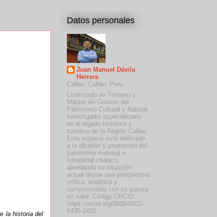
Datos personales
Juan Manuel Dávila
Herrera
Callao, Callao, Peru
Licenciado en Turismo y
Máster en Gestión del
Patrimonio Cultural y Natural.
Investigador especializado
en el legado histórico y
turístico de la Región Callao.
Este espacio está dedicado
a la difusión y promoción del
patrimonio material e
inmaterial chalaco,
abordando su situación
actual desde una perspectiva
crítica, analítica y
comprometida con su puesta
en valor. Código ORCID:
https://orcid.org/0000-0002-
6435-3433
 la historia del