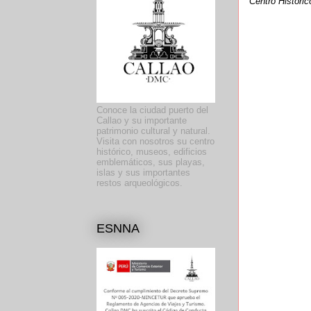
Centro Históric
Conoce la ciudad puerto del
Callao y su importante
patrimonio cultural y natural.
Visita con nosotros su centro
histórico, museos, edificios
emblemáticos, sus playas,
islas y sus importantes
restos arqueológicos.
ESNNA