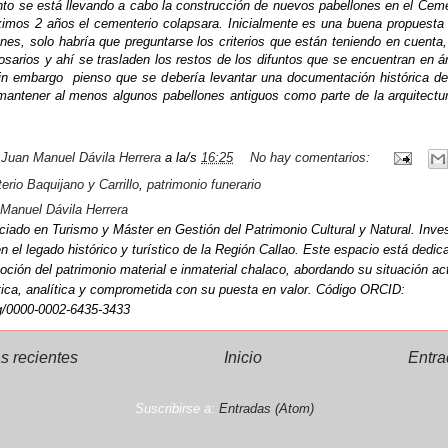
o se está llevando a cabo la construcción de nuevos pabellones en el Ceme
ximos 2 años el cementerio colapsara. Inicialmente es una buena propuesta 
nes, solo habría que preguntarse los criterios que están teniendo en cuenta
osarios y ahí se trasladen los restos de los difuntos que se encuentran en á
in embargo pienso que se debería levantar una documentación histórica de
mantener al menos algunos pabellones antiguos como parte de la arquitectura
r
Juan Manuel Dávila Herrera
a la/s
16:25
No hay comentarios:
rio Baquijano y Carrillo
,
patrimonio funerario
Manuel Dávila Herrera
ciado en Turismo y Máster en Gestión del Patrimonio Cultural y Natural. Inve
n el legado histórico y turístico de la Región Callao. Este espacio está dedic
oción del patrimonio material e inmaterial chalaco, abordando su situación a
ítica, analítica y comprometida con su puesta en valor. Código ORCID:
rg/0000-0002-6435-3433
s recientes
Inicio
Entra
Suscribirse a:
Entradas (Atom)