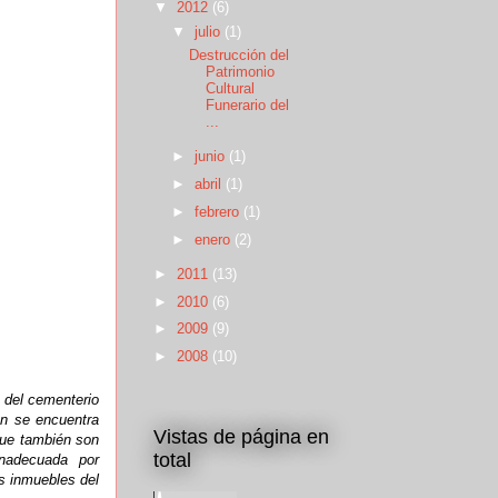
▼
2012
(6)
▼
julio
(1)
Destrucción del
Patrimonio
Cultural
Funerario del
...
►
junio
(1)
►
abril
(1)
►
febrero
(1)
►
enero
(2)
►
2011
(13)
►
2010
(6)
►
2009
(9)
►
2008
(10)
 del cementerio
én se encuentra
Vistas de página en
que también son
total
 inadecuada por
s inmuebles del