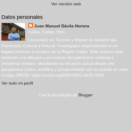
Ver versión web
Datos personales
Juan Manuel Dávila Herrera
Callao, Callao, Peru
Licenciado en Turismo y Máster en Gestión del
Patrimonio Cultural y Natural. Investigador especializado en el
legado histórico y turístico de la Región Callao. Este espacio está
dedicado a la difusión y promoción del patrimonio material e
inmaterial chalaco, abordando su situación actual desde una
perspectiva crítica, analítica y comprometida con su puesta en valor.
Código ORCID: https://orcid.org/0000-0002-6435-3433
Ver todo mi perfil
Con la tecnología de
Blogger
.