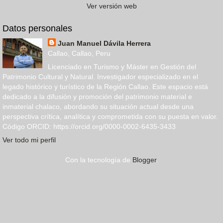
Ver versión web
Datos personales
Juan Manuel Dávila Herrera
Callao, Callao, Peru
Licenciado en Turismo y Máster en Gestión del
Patrimonio Cultural y Natural. Investigador especializado en el
legado histórico y turístico de la Región Callao. Este espacio está
dedicado a la difusión y promoción del patrimonio material e
inmaterial chalaco, abordando su situación actual desde una
perspectiva crítica, analítica y comprometida con su puesta en valor.
Código ORCID: https://orcid.org/0000-0002-6435-3433
Ver todo mi perfil
Con la tecnología de
Blogger
.