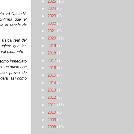
►
2025
(16)
►
2024
(8)
te. El Oficio N.
►
2023
(9)
onfirma que el
►
2022
(3)
 la ausencia de
►
2021
(9)
►
2020
(12)
física real del
►
2019
(7)
ugiere que las
ural existente.
►
2018
(1)
►
2017
(1)
ntorno inmediato
 en un suelo con
►
2016
(4)
ición previa de
►
2015
(4)
adera, así como
►
2014
(2)
►
2013
(7)
►
2012
(6)
►
2011
(13)
►
2010
(6)
►
2009
(9)
►
2008
(10)