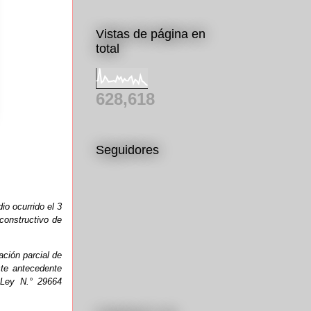
Vistas de página en
total
628,618
Seguidores
io ocurrido el 3
 constructivo de
ación parcial de
ste antecedente
 Ley N.° 29664