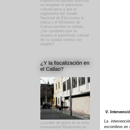
mayoría de partidos políticos
no respetan el patrimonio
cultural pese a que el
reglamento del Jurado
Nacional de Elecciones lo
indica y el Ministerio de
Cultura tambien lo señala.
¿Un candidato que no
respeta el patrimonio cultural
de su ciudad merece ser
elegido?
¿Y la fiscalización en
el Callao?
V. Intervenci
La intervenci
¿Lavado de autos en la zona
escombros en un
monumental?Realmente en