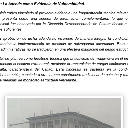
ón: La Adenda como Evidencia de Vulnerabilidad.
nistrativo vinculado al proyecto evidencia una fragmentación técnica relevan
 presenta como una adenda de información complementaria, lo que c
inicial fue observado por la Dirección Desconcentrada de Cultura debido a
os suficientes.
a aprobación de dicha adenda no incorporó de manera integral la condición 
arantizó la implementación de medidas de salvaguarda adecuadas. Esto s
dministrativas no se tradujeron en una efectiva mitigación del riesgo estruct
o, se plantea como hipótesis técnica que la actividad de maquinaria en el e
ribuido al colapso estructural, mediante la transmisión de cargas dinámicas
alta, característico del Callao. Esta hipótesis se sustenta en la cond
 del inmueble, asociada a su sistema constructivo tradicional de quincha y m
e medidas de monitoreo estructural vinculante.