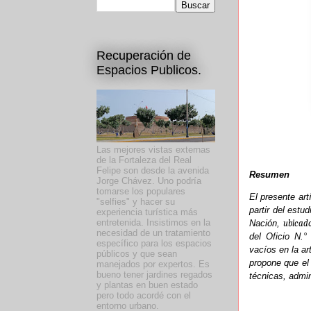
Recuperación de
Espacios Publicos.
Las mejores vistas externas
de la Fortaleza del Real
Felipe son desde la avenida
Resumen
Jorge Chávez. Uno podría
tomarse los populares
El presente art
"selfies" y hacer su
partir del estu
experiencia turística más
entretenida. Insistimos en la
Nación,
ubicado
necesidad de un tratamiento
del Oficio N.
específico para los espacios
vacíos en la ar
públicos y que sean
propone que el
manejados por expertos. Es
bueno tener jardines regados
técnicas, admin
y plantas en buen estado
pero todo acordé con el
entorno urbano.