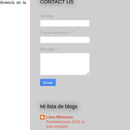
CONTACT US
iciencia en la
Nombre
Correo electrónico
*
Mensaje
*
Mi lista de blogs
Lima Milenaria
Panamericanos 2019: el
gran empujón