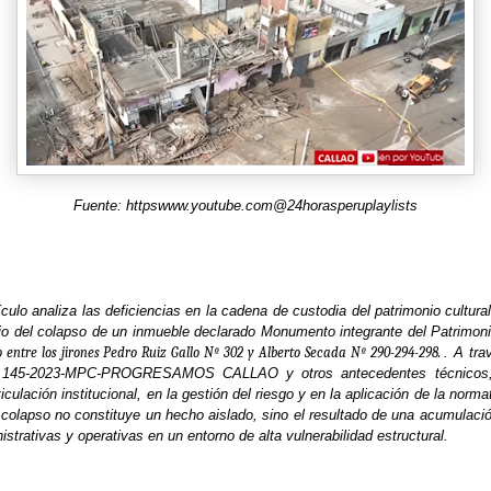
Fuente: httpswww.youtube.com@24horasperuplaylists
ículo analiza las deficiencias en la cadena de custodia del patrimonio cultural
dio del colapso de un inmueble declarado Monumento integrante del Patrimoni
 entre los jirones Pedro Ruiz Gallo Nº 302 y Alberto Secada Nº 290-294-298.
. A tr
° 145-2023-MPC-PROGRESAMOS CALLAO y otros antecedentes técnicos, 
ticulación institucional, en la gestión del riesgo y en la aplicación de la norma
 colapso no constituye un hecho aislado, sino el resultado de una acumulaci
istrativas y operativas en un entorno de alta vulnerabilidad estructural.