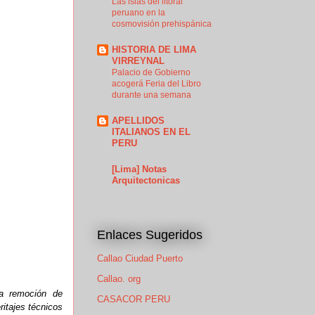
Las islas del litoral
peruano en la
cosmovisión prehispánica
HISTORIA DE LIMA
VIRREYNAL
Palacio de Gobierno
acogerá Feria del Libro
durante una semana
APELLIDOS
ITALIANOS EN EL
PERU
[Lima] Notas
Arquitectonicas
Enlaces Sugeridos
Callao Ciudad Puerto
Callao. org
La remoción de
CASACOR PERU
ritajes técnicos