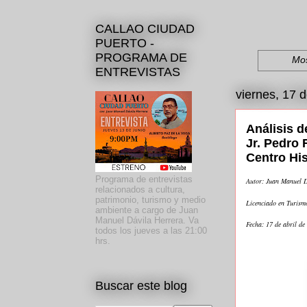
CALLAO CIUDAD
PUERTO -
PROGRAMA DE
Mos
ENTREVISTAS
viernes, 17 d
Análisis d
Jr. Pedro 
Centro His
Programa de entrevistas
Autor: Juan Manuel D
relacionados a cultura,
patrimonio, turismo y medio
Licenciado en Turism
ambiente a cargo de Juan
Manuel Dávila Herrera. Va
Fecha: 17 de abril de
todos los jueves a las 21:00
hrs.
Buscar este blog