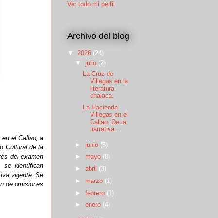
Ver todo mi perfil
Archivo del blog
▼
2026
(24)
▼
julio
(2)
La Cruz de
Villegas en la
literatura
chalaca.
La Hacienda
Villegas en el
Callao: De la
narrativa...
 en el Callao, a
►
junio
(5)
o Cultural de la
avés del examen
►
mayo
(8)
se identifican
►
abril
(3)
tiva vigente. Se
►
marzo
(1)
ón de omisiones
►
febrero
(1)
►
enero
(4)