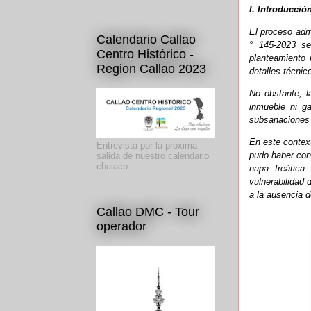
I. Introducci
El proceso admi
Calendario Callao
° 145-2023 se
Centro Histórico -
planteamiento 
Region Callao 2023
detalles técnic
No obstante, l
inmueble ni g
subsanaciones a
En este context
Entrevista por la proxima
pudo haber cont
salida de nuestro calendario
chalaco.
napa freática 
vulnerabilidad
a la ausencia d
Callao DMC - Tour
operador