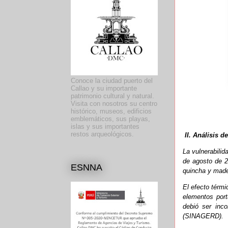
Conoce la ciudad puerto del
Callao y su importante
patrimonio cultural y natural.
Visita con nosotros su centro
histórico, museos, edificios
emblemáticos, sus playas,
islas y sus importantes
restos arqueológicos.
II. Análisis 
La vulnerabilid
de agosto de 20
ESNNA
quincha y mad
El efecto térmi
elementos port
debió ser inc
(SINAGERD).