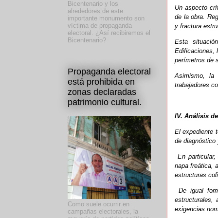
Bicentenario y los
Un aspecto crít
alrededores de este
de la obra. Re
importante monumento son
víctima de propaganda
y fractura estr
electoral. ¿Así recibiremos el
Bicentenario?
Esta situació
Edificaciones, 
perímetros de 
Propaganda electoral
Asimismo, la 
está prohibida en
trabajadores co
zonas declaradas
patrimonio cultural.
IV. Análisis d
El expediente 
de diagnóstico 
En particular,
napa freática,
estructuras col
De igual for
estructurales,
Como suele ocurrir en
exigencias nor
campañas electorales, la