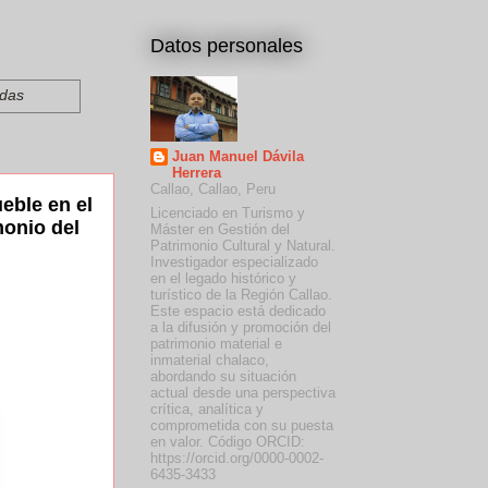
Datos personales
adas
Juan Manuel Dávila
Herrera
Callao, Callao, Peru
eble en el
Licenciado en Turismo y
monio del
Máster en Gestión del
Patrimonio Cultural y Natural.
Investigador especializado
en el legado histórico y
turístico de la Región Callao.
Este espacio está dedicado
a la difusión y promoción del
patrimonio material e
inmaterial chalaco,
abordando su situación
actual desde una perspectiva
crítica, analítica y
comprometida con su puesta
en valor. Código ORCID:
https://orcid.org/0000-0002-
6435-3433