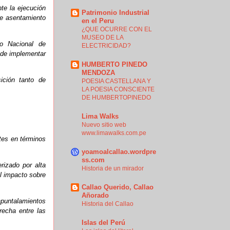
nte la ejecución
Patrimonio Industrial
de asentamiento
en el Peru
¿QUE OCURRE CON EL
MUSEO DE LA
to Nacional de
ELECTRICIDAD?
y de implementar
HUMBERTO PINEDO
MENDOZA
ición tanto de
POESIA CASTELLANA Y
LA POESIA CONSCIENTE
DE HUMBERTOPINEDO
Lima Walks
Nuevo sitio web
www.limawalks.com.pe
tes en términos
yoamoalcallao.wordpre
ss.com
erizado por alta
Historia de un mirador
l impacto sobre
Callao Querido, Callao
Añorado
puntalamientos
Historia del Callao
recha entre las
Islas del Perú