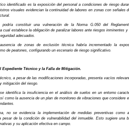
ico identificado es la exposición del personal a condiciones de riesgo dura
gistros visuales evidencian la continuidad de labores en zonas con señales 
uctural.
n podría constituir una vulneración de la Norma G.050 del Reglamen
la cual establece la obligación de paralizar labores ante riesgos inminentes 
seguridad adecuados.
ausencia de zonas de exclusión técnica habría incrementado la expos
mo de peatones, configurando un escenario de riesgo significativo.
el Expediente Técnico y la Falla de Mitigación.
técnico, a pesar de las modificaciones incorporadas, presenta vacíos relevan
y mitigación del riesgo.
 se identifica la insuficiencia en el análisis de suelos en un entorno caract
 así como la ausencia de un plan de monitoreo de vibraciones que considere e
indantes.
ma, no se evidencia la implementación de medidas preventivas como a
 a pesar de la condición de vulnerabilidad del inmueble. Esto sugiere una b
mativas y su aplicación efectiva en campo.