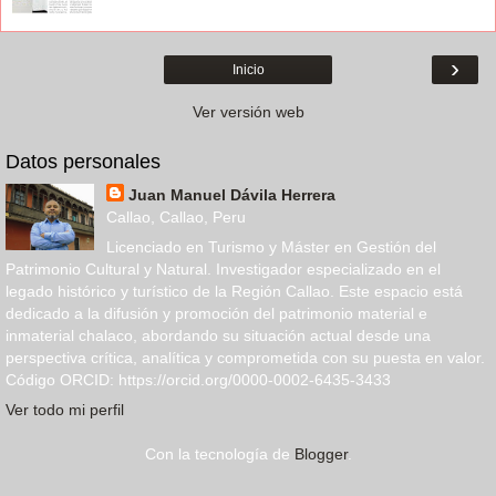
›
Inicio
Ver versión web
Datos personales
Juan Manuel Dávila Herrera
Callao, Callao, Peru
Licenciado en Turismo y Máster en Gestión del
Patrimonio Cultural y Natural. Investigador especializado en el
legado histórico y turístico de la Región Callao. Este espacio está
dedicado a la difusión y promoción del patrimonio material e
inmaterial chalaco, abordando su situación actual desde una
perspectiva crítica, analítica y comprometida con su puesta en valor.
Código ORCID: https://orcid.org/0000-0002-6435-3433
Ver todo mi perfil
Con la tecnología de
Blogger
.