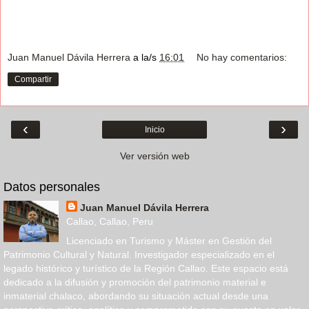
Juan Manuel Dávila Herrera
a la/s
16:01
No hay comentarios:
Compartir
‹
›
Inicio
Ver versión web
Datos personales
Juan Manuel Dávila Herrera
Callao, Callao, Peru
Licenciado en Turismo y Máster en Gestión del
Patrimonio Cultural y Natural. Investigador especializado en el
legado histórico y turístico de la Región Callao. Este espacio está
dedicado a la difusión y promoción del patrimonio material e
inmaterial chalaco, abordando su situación actual desde una