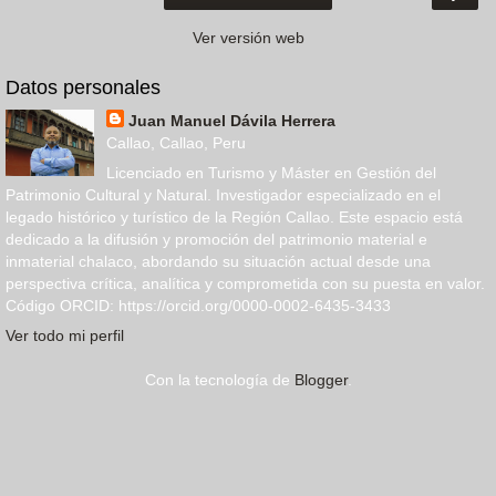
Ver versión web
Datos personales
Juan Manuel Dávila Herrera
Callao, Callao, Peru
Licenciado en Turismo y Máster en Gestión del
Patrimonio Cultural y Natural. Investigador especializado en el
legado histórico y turístico de la Región Callao. Este espacio está
dedicado a la difusión y promoción del patrimonio material e
inmaterial chalaco, abordando su situación actual desde una
perspectiva crítica, analítica y comprometida con su puesta en valor.
Código ORCID: https://orcid.org/0000-0002-6435-3433
Ver todo mi perfil
Con la tecnología de
Blogger
.