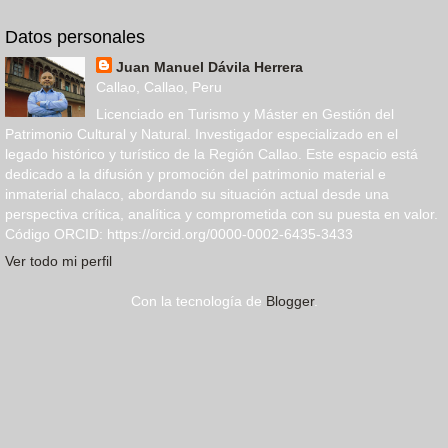
Datos personales
Juan Manuel Dávila Herrera
Callao, Callao, Peru
Licenciado en Turismo y Máster en Gestión del
Patrimonio Cultural y Natural. Investigador especializado en el
legado histórico y turístico de la Región Callao. Este espacio está
dedicado a la difusión y promoción del patrimonio material e
inmaterial chalaco, abordando su situación actual desde una
perspectiva crítica, analítica y comprometida con su puesta en valor.
Código ORCID: https://orcid.org/0000-0002-6435-3433
Ver todo mi perfil
Con la tecnología de
Blogger
.