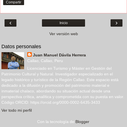
Compartir
‹
›
Inicio
Ver versión web
Datos personales
Juan Manuel Dávila Herrera
Callao, Callao, Peru
Licenciado en Turismo y Máster en Gestión del
Patrimonio Cultural y Natural. Investigador especializado en el
legado histórico y turístico de la Región Callao. Este espacio está
dedicado a la difusión y promoción del patrimonio material e
inmaterial chalaco, abordando su situación actual desde una
perspectiva crítica, analítica y comprometida con su puesta en valor.
Código ORCID: https://orcid.org/0000-0002-6435-3433
Ver todo mi perfil
Con la tecnología de
Blogger
.