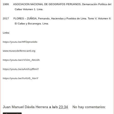
1966 ASOCIACION NACIONAL DE GEOGRAFOS PERUANOS, Demarcación Política del
Callao Volumen 1. Lima.
2017 FLORES – ZUÑIGA, Fernando, Haciendas y Pueblos de Lima. Tomo V, Volumen II:
El Callao y Bocanegra. Lima.
Links:
https://youtu.be/HFDqtnz4dlo
www.museodelferrocarril.org
https://youtu.be/cV3Jm_AbUJA
https://youtu.be/aAmXxyfRrmY
https://youtu.be/XoIUrS_hbnY
Juan Manuel Dávila Herrera
a la/s
23:34
No hay comentarios: