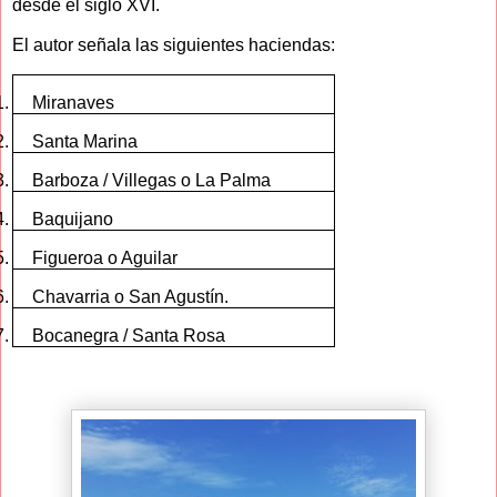
desde el siglo XVI.
El autor señala las siguientes haciendas:
1.
Miranaves
2.
Santa Marina
3.
Barboza / Villegas o La Palma
4.
Baquijano
5.
Figueroa o Aguilar
6.
Chavarria o San Agustín.
7.
Bocanegra / Santa Rosa