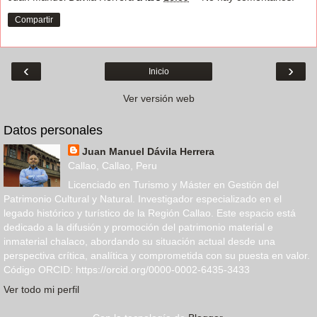
Compartir
‹
›
Inicio
Ver versión web
Datos personales
Juan Manuel Dávila Herrera
Callao, Callao, Peru
Licenciado en Turismo y Máster en Gestión del
Patrimonio Cultural y Natural. Investigador especializado en el
legado histórico y turístico de la Región Callao. Este espacio está
dedicado a la difusión y promoción del patrimonio material e
inmaterial chalaco, abordando su situación actual desde una
perspectiva crítica, analítica y comprometida con su puesta en valor.
Código ORCID: https://orcid.org/0000-0002-6435-3433
Ver todo mi perfil