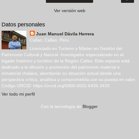
Ver versión web
Datos personales
Juan Manuel Dávila Herrera
Callao, Callao, Peru
Licenciado en Turismo y Máster en Gestión del
Patrimonio Cultural y Natural. Investigador especializado en el
legado histórico y turístico de la Región Callao. Este espacio está
dedicado a la difusión y promoción del patrimonio material e
inmaterial chalaco, abordando su situación actual desde una
perspectiva crítica, analítica y comprometida con su puesta en valor.
Código ORCID: https://orcid.org/0000-0002-6435-3433
Ver todo mi perfil
Con la tecnología de
Blogger
.