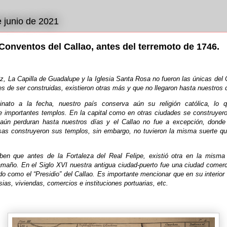
e junio de 2021
 Conventos del Callao, antes del terremoto de 1746.
iz, La Capilla de Guadalupe y la Iglesia Santa Rosa no fueron las únicas del 
es de ser construidas, existieron otras más y que no llegaron hasta nuestros 
inato a la fecha, nuestro país conserva aún su religión católica, lo q
e importantes templos. En la capital como en otras ciudades se construyero
 aún perduran hasta nuestros días y el Callao no fue a excepción, donde 
osas construyeron sus templos, sin embargo, no tuvieron la misma suerte q
en que antes de la Fortaleza del Real Felipe, existió otra en la misma
amaño. En el Siglo XVI nuestra antigua ciudad-puerto fue una ciudad comercia
do como el “Presidio” del Callao. Es importante mencionar que en su interior
esias, viviendas, comercios e instituciones portuarias, etc.