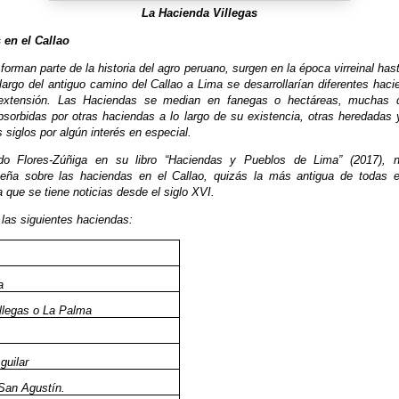
La Hacienda Villegas
 en el Callao
orman parte de la historia del agro peruano, surgen en la época virreinal ha
 largo del antiguo camino del Callao a Lima se desarrollarían diferentes hac
 extensión. Las Haciendas se median en fanegas o hectáreas, muchas d
bsorbidas por otras haciendas a lo largo de su existencia, otras heredadas 
s siglos por algún interés en especial.
o Flores-Zúñiga en su libro “Haciendas y Pueblos de Lima” (2017), 
eseña sobre las haciendas en el Callao, quizás la más antigua de todas 
 que se tiene noticias desde el siglo XVI.
 las siguientes haciendas:
a
illegas o La Palma
guilar
 San Agustín.