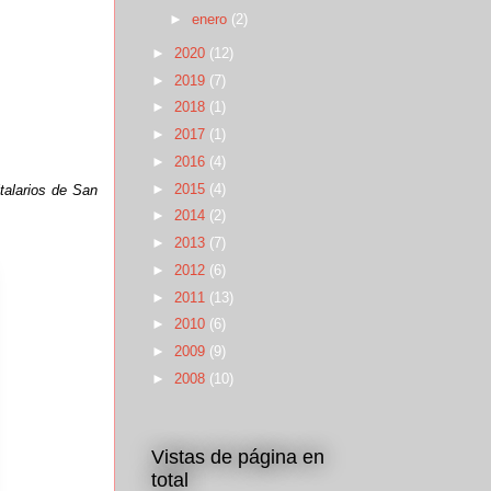
►
enero
(2)
►
2020
(12)
►
2019
(7)
►
2018
(1)
►
2017
(1)
►
2016
(4)
►
2015
(4)
talarios de San
►
2014
(2)
►
2013
(7)
►
2012
(6)
►
2011
(13)
►
2010
(6)
►
2009
(9)
►
2008
(10)
Vistas de página en
total