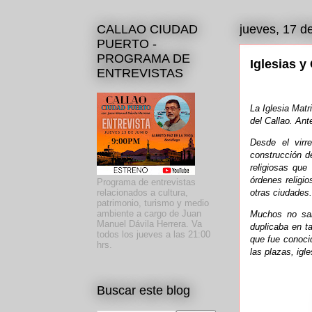
CALLAO CIUDAD
jueves, 17 d
PUERTO -
PROGRAMA DE
Iglesias y
ENTREVISTAS
La Iglesia Matr
del Callao. Ant
Desde el virre
construcción d
religiosas que
órdenes religi
Programa de entrevistas
relacionados a cultura,
otras ciudades.
patrimonio, turismo y medio
ambiente a cargo de Juan
Muchos no sab
Manuel Dávila Herrera. Va
duplicaba en t
todos los jueves a las 21:00
que fue conoci
hrs.
las plazas, igl
Buscar este blog