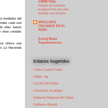
VIRREYNAL
Palacio de Gobierno
acogerá Feria del Libro
durante una semana
sta mediados del
APELLIDOS
iendas cada una
ITALIANOS EN EL
e ellas fueron
PERU
y otras creadas
[Lima] Notas
Arquitectonicas
nos ofrece una
es La Hacienda
Enlaces Sugeridos
Callao Ciudad Puerto
Callao. org
CASACOR PERU
Chacaritas en peligro
Gobierno Regional del Callao
Guillermo Ronald