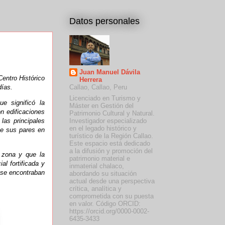
Datos personales
Juan Manuel Dávila
Centro Histórico
Herrera
días.
Callao, Callao, Peru
Licenciado en Turismo y
ue significó la
Máster en Gestión del
n edificaciones
Patrimonio Cultural y Natural.
Investigador especializado
las principales
en el legado histórico y
ue sus pares en
turístico de la Región Callao.
Este espacio está dedicado
a la difusión y promoción del
 zona y que la
patrimonio material e
l fortificada y
inmaterial chalaco,
 se encontraban
abordando su situación
actual desde una perspectiva
crítica, analítica y
comprometida con su puesta
en valor. Código ORCID:
https://orcid.org/0000-0002-
6435-3433