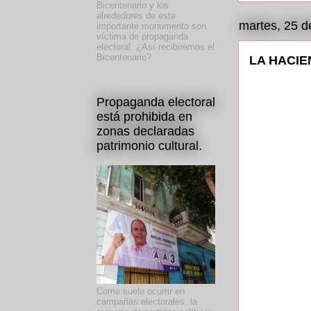
Bicentenario y los
alrededores de este
martes, 25 
importante monumento son
víctima de propaganda
electoral. ¿Así recibiremos el
Bicentenario?
LA HACIEN
Propaganda electoral
está prohibida en
zonas declaradas
patrimonio cultural.
Como suele ocurrir en
campañas electorales, la