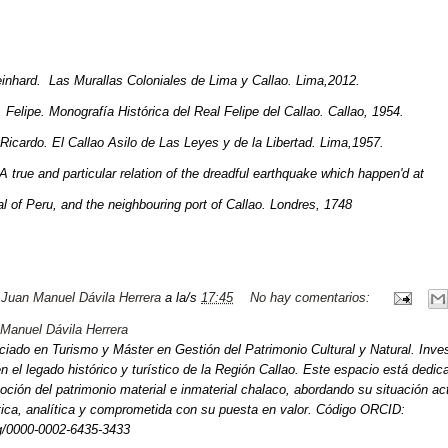
hard. Las Murallas Coloniales de Lima y Callao. Lima,2012.
elipe. Monografía Histórica del Real Felipe del Callao. Callao, 1954.
cardo. El Callao Asilo de Las Leyes y de la Libertad. Lima,1957.
A true and particular relation of the dreadful earthquake which happen'd at
al of Peru, and the neighbouring port of Callao.
Londres, 1748
r
Juan Manuel Dávila Herrera
a la/s
17:45
No hay comentarios:
Manuel Dávila Herrera
ciado en Turismo y Máster en Gestión del Patrimonio Cultural y Natural. Inve
n el legado histórico y turístico de la Región Callao. Este espacio está dedic
oción del patrimonio material e inmaterial chalaco, abordando su situación a
ítica, analítica y comprometida con su puesta en valor. Código ORCID:
rg/0000-0002-6435-3433