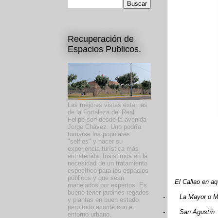
Recuperación de
Espacios Publicos.
Las mejores vistas externas
de la Fortaleza del Real
Felipe son desde la avenida
Jorge Chávez. Uno podría
tomarse los populares
"selfies" y hacer su
experiencia turística más
entretenida. Insistimos en la
necesidad de un tratamiento
específico para los espacios
públicos y que sean
El Callao en aq
manejados por expertos. Es
bueno tener jardines regados
-
La Mayor o Ma
y plantas en buen estado
pero todo acordé con el
-
San Agustín
entorno urbano.