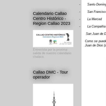
-
Santo Domin
-
San Francisc
Calendario Callao
Centro Histórico -
-
La Merced
Region Callao 2023
-
La Compañía
San Juan de D
Como se puede 
Juan de Dios (a
Entrevista por la proxima
salida de nuestro calendario
chalaco.
Callao DMC - Tour
operador