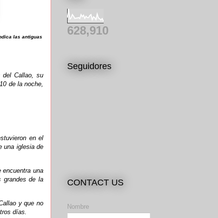
628,910
ndica las antiguas
Seguidores
 del Callao, su
 10 de la noche,
stuvieron en el
e una iglesia de
e encuentra una
 grandes de la
CONTACT US
 Callao y que no
Nombre
tros días.