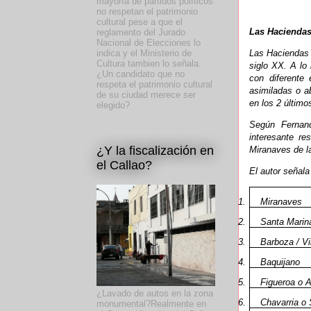
mayoría de partidos políticos
no respetan el patrimonio
cultural pese a que el
Las Haciendas
reglamento del Jurado
Nacional de Elecciones lo
Las Haciendas f
indica y el Ministerio de
Cultura tambien lo señala.
siglo XX. A lo
¿Un candidato que no
con diferente
respeta el patrimonio cultural
asimiladas o a
de su ciudad merece ser
en los 2 último
elegido?
Según Fernand
interesante r
¿Y la fiscalización en
Miranaves de la
el Callao?
El autor señala
1.
Miranaves
2.
Santa Marin
3.
Barboza / V
4.
Baquijano
5.
Figueroa o A
¿Lavado de autos en la zona
6.
Chavarria o
monumental?Realmente en