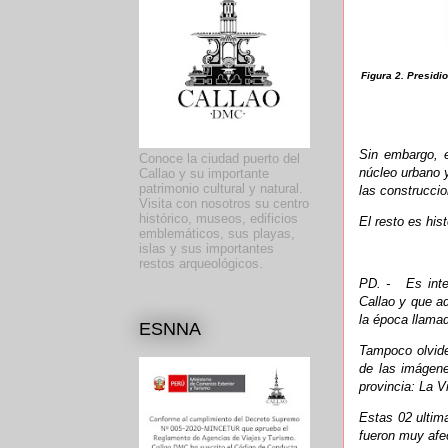
Figura 2. Presidi
Sin embargo, e
Conoce la ciudad puerto del
núcleo urbano y
Callao y su importante
patrimonio cultural y natural.
las construccio
Visita con nosotros su centro
histórico, museos, edificios
El resto es his
emblemáticos, sus playas,
islas y sus importantes
restos arqueológicos.
PD. - Es inter
Callao y que ad
la época llamad
ESNNA
Tampoco olvide
de las imágen
provincia: La 
Estas 02 ultima
fueron muy afe