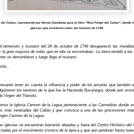
o del Callao, reproducido por Nestor Gambetta para le libro "Real Felipe del Callao", donde i
iglesias que existieron antes del tsunami de 1746.
l terremoto y tsunami del 28 de octubre de 1746 desapareció las murallas
 la gran mayoría de vidas que en ella se encontraban. La tierra tembló a las
nes se derrumbaron y luego llego el tsunami.
toria…
esante tener en cuenta la influencia y poder de los jesuitas que también e
quirieron los terrenos de lo que fue la Hacienda Bocanegra, donde aún exist
a Virgen del Tránsito.
mos la Iglesia Carmen de la Legua perteneciente a las Carmelitas donde s
es más veneradas del Callao y que convoca a una de las procesiones más
Virgen Carmen de la Legua.
s iglesias se encuentran bastante alejadas y fuera del Centro Histórico del
ctadas por el movimiento sísmico de la época y que aún perduran hasta nues