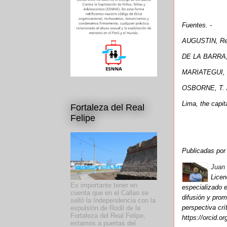
Fuentes. -
AUGUSTIN, Rein
DE LA BARRA, F
MARIATEGUI, Ri
OSBORNE, T.
Lima, the capit
Fortaleza del Real
Felipe
Publicadas po
Juan 
Licen
Es importante tener en
especializado e
cuenta que en el Callao se
difusión y prom
selló la Independencia con la
perspectiva cr
expulsión de Rodil de la
Fortaleza del Real Felipe,
https://orcid.o
estamos a puertas del