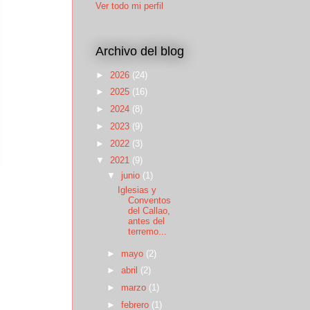
Ver todo mi perfil
Archivo del blog
►
2026
(24)
►
2025
(16)
►
2024
(8)
►
2023
(9)
►
2022
(3)
▼
2021
(9)
▼
junio
(1)
Iglesias y
Conventos
del Callao,
antes del
terremo...
►
mayo
(2)
►
abril
(2)
►
marzo
(1)
►
febrero
(1)