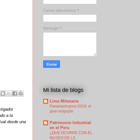
Correo electrónico
*
Mensaje
*
Mi lista de blogs
Lima Milenaria
Panamericanos 2019: el
stigador
gran empujón
ado a la
ctual desde una
Patrimonio Industrial
en el Peru
¿QUE OCURRE CON EL
MUSEO DE LA