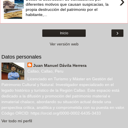
›
diferentes motivos que causan suspicacias, la
propia destrucción del patrimonio por el
habitante,...
›
Inicio
Ver versión web
Datos personales
Juan Manuel Dávila Herrera
Callao, Callao, Peru
Licenciado en Turismo y Máster en Gestión del
Patrimonio Cultural y Natural. Investigador especializado en el
legado histórico y turístico de la Región Callao. Este espacio está
dedicado a la difusión y promoción del patrimonio material e
inmaterial chalaco, abordando su situación actual desde una
perspectiva crítica, analítica y comprometida con su puesta en valor.
Código ORCID: https://orcid.org/0000-0002-6435-3433
Ver todo mi perfil