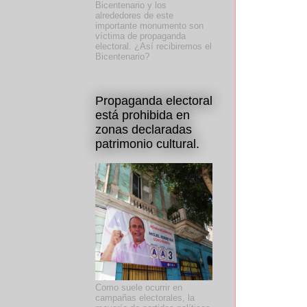
Bicentenario y los
alrededores de este
importante monumento son
víctima de propaganda
electoral. ¿Así recibiremos el
Bicentenario?
Propaganda electoral
está prohibida en
zonas declaradas
patrimonio cultural.
Como suele ocurrir en
campañas electorales, la