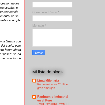
gestión de los
representan o
su resonancia.
Correo electrónico
*
umental no se
verlas a simple
Mensaje
*
n la Guerra con
 del suelo, pero
nto hasta ahora
e “paseo” se ha
r recordados de
Mi lista de blogs
Lima Milenaria
Panamericanos 2019: el
gran empujón
Patrimonio Industrial
en el Peru
¿QUE OCURRE CON EL