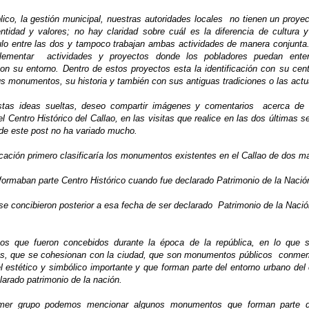
lico, la gestión municipal, nuestras autoridades locales no tienen un proyec
entidad y valores; no hay claridad sobre cuál es la diferencia de cultura 
ulo entre las dos y tampoco trabajan ambas actividades de manera conjunta
ementar actividades y proyectos donde los pobladores puedan enten
con su entorno. Dentro de estos proyectos esta la identificación con su cent
us monumentos, su historia y también con sus antiguas tradiciones o las actu
tas ideas sueltas, deseo compartir imágenes y comentarios acerca de 
 Centro Histórico del Callao, en las visitas que realice en las dos últimas 
 de este post no ha variado mucho.
icación primero clasificaría los monumentos existentes en el Callao de dos m
formaban parte Centro Histórico cuando fue declarado Patrimonio de la Nació
se concibieron posterior a esa fecha de ser declarado Patrimonio de la Nació
s que fueron concebidos durante la época de la república, en lo que s
os, que se cohesionan con la ciudad, que son monumentos públicos conme
 estético y simbólico importante y que forman parte del entorno urbano del 
arado patrimonio de la nación.
imer grupo podemos mencionar algunos monumentos que forman parte 