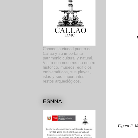
Conoce la ciudad puerto del
Callao y su importante
patrimonio cultural y natural.
Visita con nosotros su centro
histórico, museos, edificios
emblemáticos, sus playas,
islas y sus importantes
restos arqueológicos.
ESNNA
Figura 2. 