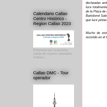
declaradas am
luce totalment
de la Plaza de
Calendario Callao
Bartolomé Salo
Centro Histórico -
que luce pinta
Region Callao 2023
Mucho de est
resistido en el
Entrevista por la proxima
salida de nuestro calendario
chalaco.
Callao DMC - Tour
operador