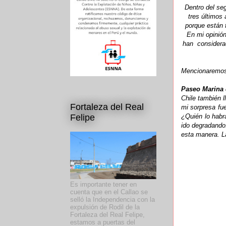
Dentro del se
tres últimos
porque están 
En mi opinió
han
considera
Mencionaremos
Paseo Marina 
Chile también l
Fortaleza del Real
mi sorpresa fu
¿Quién lo habr
Felipe
ido degradando
esta manera. L
Es importante tener en
cuenta que en el Callao se
selló la Independencia con la
expulsión de Rodil de la
Fortaleza del Real Felipe,
estamos a puertas del