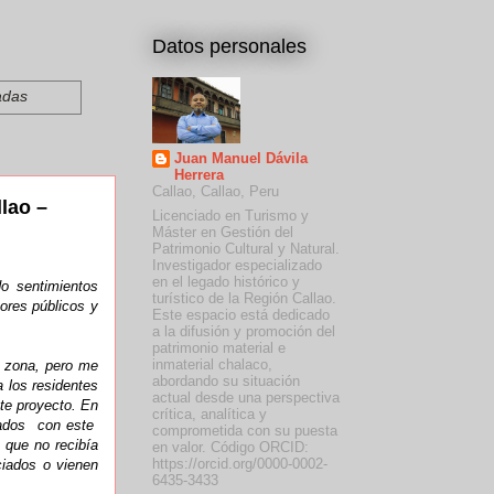
Datos personales
adas
Juan Manuel Dávila
Herrera
Callao, Callao, Peru
lao –
Licenciado en Turismo y
Máster en Gestión del
Patrimonio Cultural y Natural.
Investigador especializado
en el legado histórico y
do sentimientos
turístico de la Región Callao.
tores públicos y
Este espacio está dedicado
a la difusión y promoción del
patrimonio material e
inmaterial chalaco,
a zona, pero me
abordando su situación
a los residentes
actual desde una perspectiva
te proyecto. En
crítica, analítica y
crados con este
comprometida con su puesta
 que no recibía
en valor. Código ORCID:
https://orcid.org/0000-0002-
ciados o vienen
6435-3433