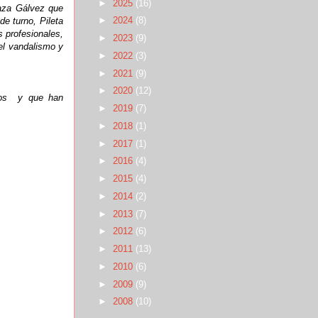
►
2025
(16)
aza Gálvez que
►
2024
(8)
e turno, Pileta
 profesionales,
►
2023
(9)
el vandalismo y
►
2022
(3)
►
2021
(9)
►
2020
(12)
uos y que han
►
2019
(7)
►
2018
(1)
►
2017
(1)
►
2016
(4)
►
2015
(4)
►
2014
(2)
►
2013
(7)
►
2012
(6)
►
2011
(13)
►
2010
(6)
►
2009
(9)
►
2008
(10)