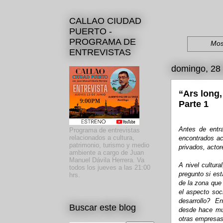
CALLAO CIUDAD
PUERTO -
PROGRAMA DE
Mos
ENTREVISTAS
domingo, 28
“Ars long,
Parte 1
Antes de entra
Programa de entrevistas
relacionados a cultura,
encontrados ace
patrimonio, turismo y medio
privados, acto
ambiente a cargo de Juan
Manuel Dávila Herrera. Va
A nivel cultur
todos los jueves a las 21:00
pregunto si est
hrs.
de la zona que
el aspecto soc
desarrollo? En
Buscar este blog
desde hace muc
otras empresas 