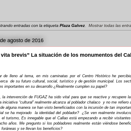
trando entradas con la etiqueta
Plaza Galvez
.
Mostrar todas las entr
 de agosto de 2016
 vita brevis” La situación de los monumentos del Cal
r de lleno al tema, en mis caminatas por el Centro Histórico he percibi
rca de su futuro cultural, social, turístico y de gestión municipal. Los sec
res importantes en su desarrollo ¿Realmente cumplen su papel?
al, la intervención de FUGAZ ha sido vital para que se reactive y recupere l
a iniciativa “cultural” realmente alcanza al poblador chalaco y no me refiero 
 de alguna manera se han visto beneficiados con la incursión de tan importan
ial se ha mejorado la identidad del poblador? ¿Se ven realmente involu
 el turismo, Es innegable que el Callao está empezando a recibir visitantes
ho años. Me pregunto si los pobladores realmente están viéndose benefi
foráneas y se llevan los beneficios?