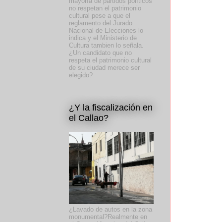
mayoría de partidos políticos
no respetan el patrimonio
cultural pese a que el
reglamento del Jurado
Nacional de Elecciones lo
indica y el Ministerio de
Cultura tambien lo señala.
¿Un candidato que no
respeta el patrimonio cultural
de su ciudad merece ser
elegido?
¿Y la fiscalización en
el Callao?
¿Lavado de autos en la zona
monumental?Realmente en