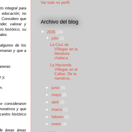
Ver todo mi perfil
to integral para
y educación; no
. Considero que
Archivo del blog
der, valorar y
ro histórico, su
▼
2026
(24)
ales.
▼
julio
(2)
La Cruz de
algunos de los
Villegas en la
semanas y que a
literatura
chalaca.
La Hacienda
aneras:
Villegas en el
Callao: De la
n y,
narrativa...
n.
►
junio
(5)
►
mayo
(8)
►
abril
(3)
e consideraron
morativos y que
►
marzo
(1)
centro histórico
►
febrero
(1)
►
enero
(4)
de áreas áreas