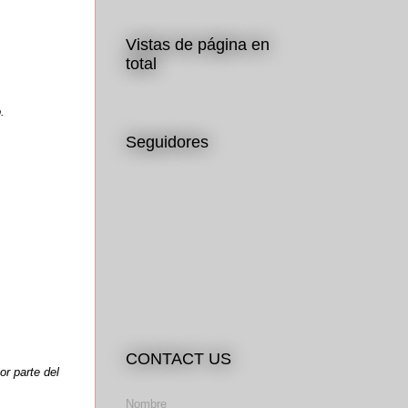
Vistas de página en
total
.
Seguidores
CONTACT US
r parte del
Nombre