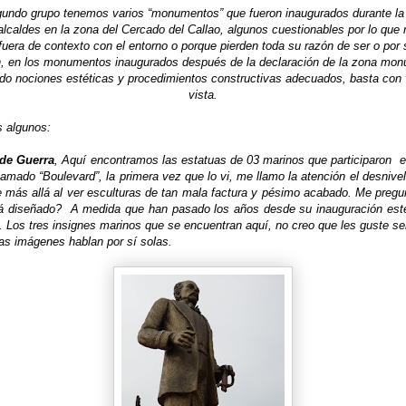
gundo grupo tenemos varios “monumentos” que fueron inaugurados durante la 
 alcaldes en la zona del Cercado del Callao, algunos cuestionables por lo que 
fuera de contexto con el entorno o porque pierden toda su razón de ser o por 
n, en los monumentos inaugurados después de la declaración de la zona mon
do nociones estéticas y procedimientos constructivas adecuados, basta con 
vista.
 algunos:
de Guerra
, Aquí encontramos las estatuas de 03 marinos que participaron e
lamado “Boulevard”, la primera vez que lo vi, me llamo la atención el desnivel
e más allá al ver esculturas de tan mala factura y pésimo acabado. Me pregu
á diseñado? A medida que han pasado los años desde su inauguración est
. Los tres insignes marinos que se encuentran aquí, no creo que les guste se
as imágenes hablan por sí solas.