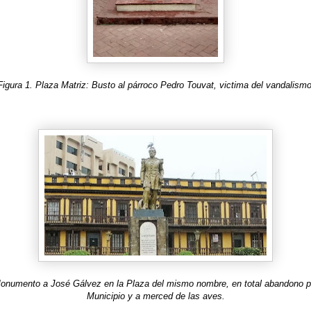
Figura 1. Plaza Matriz: Busto al párroco Pedro Touvat, victima del vandalismo
Monumento a José Gálvez en la Plaza del mismo nombre, en total abandono po
Municipio y a merced de las aves.