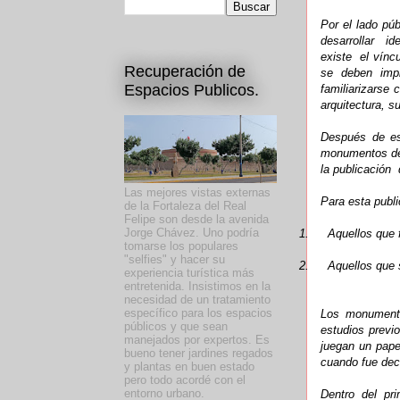
Por el lado púb
desarrollar id
existe el vínc
Recuperación de
se deben impl
Espacios Publicos.
familiarizarse 
arquitectura, s
Después de es
monumentos del
la publicación
Las mejores vistas externas
Para esta publ
de la Fortaleza del Real
Felipe son desde la avenida
Jorge Chávez. Uno podría
1.
Aquellos que 
tomarse los populares
"selfies" y hacer su
2.
Aquellos que 
experiencia turística más
entretenida. Insistimos en la
necesidad de un tratamiento
específico para los espacios
Los monumento
públicos y que sean
estudios previ
manejados por expertos. Es
juegan un papel
bueno tener jardines regados
cuando fue decl
y plantas en buen estado
pero todo acordé con el
entorno urbano.
Dentro del pr