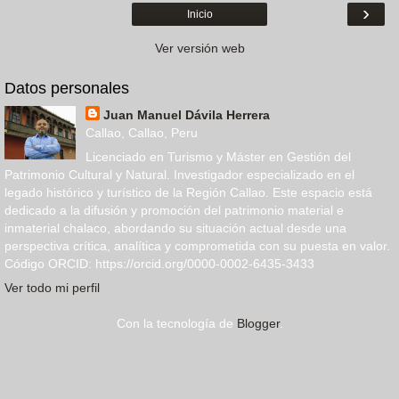
›
Inicio
Ver versión web
Datos personales
Juan Manuel Dávila Herrera
Callao, Callao, Peru
Licenciado en Turismo y Máster en Gestión del
Patrimonio Cultural y Natural. Investigador especializado en el
legado histórico y turístico de la Región Callao. Este espacio está
dedicado a la difusión y promoción del patrimonio material e
inmaterial chalaco, abordando su situación actual desde una
perspectiva crítica, analítica y comprometida con su puesta en valor.
Código ORCID: https://orcid.org/0000-0002-6435-3433
Ver todo mi perfil
Con la tecnología de
Blogger
.