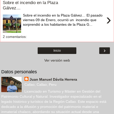
Sobre el incendio en la Plaza
Gálvez…
›
Sobre el incendio en la Plaza Gálvez… El pasado
viernes 09 de Enero, ocurrió un incendio que
sorprendió a los habitantes de la Plaza G...
2 comentarios:
›
Inicio
Ver versión web
Datos personales
Juan Manuel Dávila Herrera
Callao, Callao, Peru
Licenciado en Turismo y Máster en Gestión del
Patrimonio Cultural y Natural. Investigador especializado en el
legado histórico y turístico de la Región Callao. Este espacio está
dedicado a la difusión y promoción del patrimonio material e
inmaterial chalaco, abordando su situación actual desde una