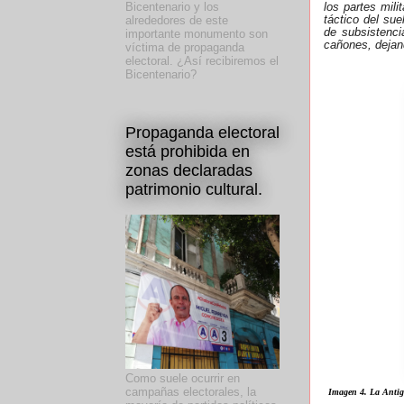
Bicentenario y los
los partes mil
táctico del sue
alrededores de este
de subsistenci
importante monumento son
cañones, dejan
víctima de propaganda
electoral. ¿Así recibiremos el
Bicentenario?
Propaganda electoral
está prohibida en
zonas declaradas
patrimonio cultural.
Como suele ocurrir en
campañas electorales, la
Imagen 4. La Antigu