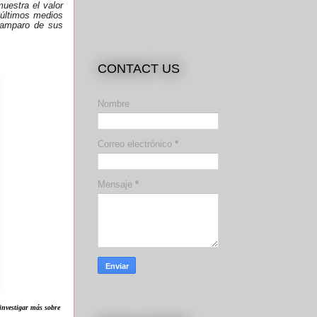
muestra el valor
s últimos medios
l amparo de sus
CONTACT US
Nombre
Correo electrónico
*
Mensaje
*
investigar más sobre