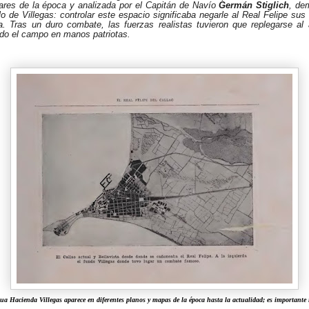
itares de la época y analizada por el Capitán de Navío
Germán Stiglich
, de
lo de Villegas: controlar este espacio significaba negarle al Real Felipe su
a. Tras un duro combate, las fuerzas realistas tuvieron que replegarse a
do el campo en manos patriotas.
a Hacienda Villegas aparece en diferentes planos y mapas de la época hasta la actualidad; es importante 