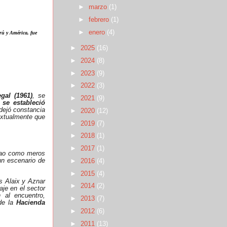
►
marzo
(1)
►
febrero
(1)
►
enero
(4)
rú y América, fue
►
2025
(16)
►
2024
(8)
►
2023
(9)
►
2022
(3)
gal (1961)
, se
►
2021
(9)
 se estableció
ejó constancia
►
2020
(12)
textualmente que
►
2019
(7)
►
2018
(1)
►
2017
(1)
allao como meros
un escenario de
►
2016
(4)
►
2015
(4)
s Alaix y Aznar
►
2014
(2)
aje en el sector
 al encuentro,
►
2013
(7)
 de la
Hacienda
►
2012
(6)
►
2011
(13)