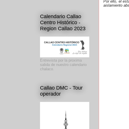
Por ello, el es
aislamiento abs
Calendario Callao
Centro Histórico -
Region Callao 2023
Entrevista por la proxima
salida de nuestro calendario
chalaco.
Callao DMC - Tour
operador