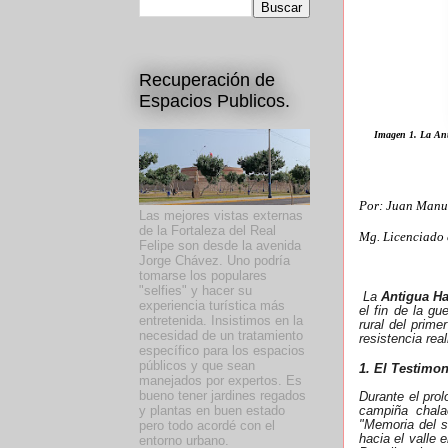
Recuperación de
Espacios Publicos.
Imagen 1. La Anti
Por: Juan Manu
Las mejores vistas externas
de la Fortaleza del Real
Mg. Licenciado 
Felipe son desde la avenida
Jorge Chávez. Uno podría
tomarse los populares
"selfies" y hacer su
La
Antigua Ha
experiencia turística más
el fin de la g
entretenida. Insistimos en la
rural del prime
necesidad de un tratamiento
resistencia rea
específico para los espacios
públicos y que sean
1. El Testimo
manejados por expertos. Es
bueno tener jardines regados
Durante el prol
y plantas en buen estado
campiña chala
"Memoria del si
pero todo acordé con el
hacia el valle 
entorno urbano.