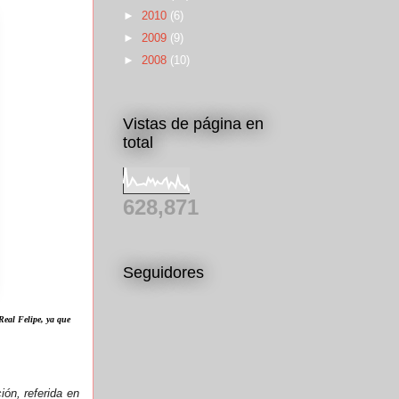
►
2010
(6)
►
2009
(9)
►
2008
(10)
Vistas de página en
total
628,871
Seguidores
Real Felipe, ya que
ón, referida en