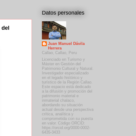
Datos personales
 del
Juan Manuel Dávila
Herrera
Callao, Callao, Peru
Licenciado en Turismo y
Máster en Gestión del
Patrimonio Cultural y Natural.
Investigador especializado
en el legado histórico y
turístico de la Región Callao.
Este espacio está dedicado
a la difusión y promoción del
patrimonio material e
inmaterial chalaco,
abordando su situación
actual desde una perspectiva
crítica, analítica y
comprometida con su puesta
en valor. Código ORCID:
https://orcid.org/0000-0002-
6435-3433