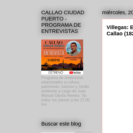
CALLAO CIUDAD
miércoles, 2
PUERTO -
PROGRAMA DE
Villegas: 
ENTREVISTAS
Callao (18
Programa de entrevistas
relacionados a cultura,
patrimonio, turismo y medio
ambiente a cargo de Juan
Manuel Dávila Herrera. Va
todos los jueves a las 21:00
hrs.
Buscar este blog