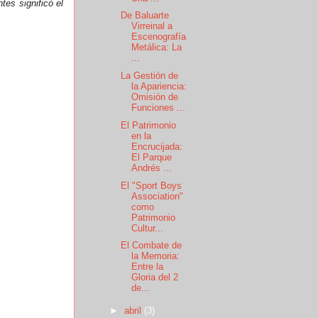
tes significó el
De Baluarte
Virreinal a
Escenografía
Metálica: La
...
La Gestión de
la Apariencia:
Omisión de
Funciones ...
El Patrimonio
en la
Encrucijada:
El Parque
Andrés ...
El "Sport Boys
Association"
como
Patrimonio
Cultur...
El Combate de
la Memoria:
Entre la
Gloria del 2
de...
►
abril
(3)