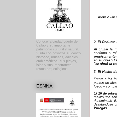
Imagen 2. José R
Conoce la ciudad puerto del
2. El Reducto 
Callao y su importante
Al cruzar la m
patrimonio cultural y natural.
confirma el ro
Visita con nosotros su centro
precisamente 
histórico, museos, edificios
en su obra "
His
emblemáticos, sus playas,
"se situó la r
islas y sus importantes
restos arqueológicos.
3. El Hecho de
Frente a los in
puntos de abas
ESNNA
fuego y combat
El
16 de febre
realizó una sal
denominado Ba
desatándose un
Villegas
.