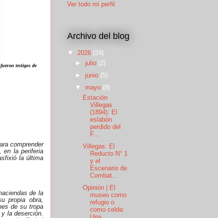
Ver todo mi perfil
Archivo del blog
▼
2026
(24)
►
julio
(2)
fueron testigos de
►
junio
(5)
▼
mayo
(8)
Estación
Villegas
(1894): El
eslabón
perdido del
F...
para comprender
Villegas: El
en la periferia
Reducto N° 1
sfixió la última
y el
Escenario de
Combat...
Opinión | El
 haciendas de la
museo como
u propia obra,
refugio o
nes de su tropa
como celda:
 y la deserción.
Una ...