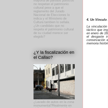
mayoría de partidos políticos
no respetan el patrimonio
cultural pese a que el
reglamento del Jurado
Nacional de Elecciones lo
indica y el Ministerio de
4. Un Vínculo
Cultura tambien lo señala.
¿Un candidato que no
La vinculación
respeta el patrimonio cultural
táctico que imp
de su ciudad merece ser
en enero de 18
el desgaste i
elegido?
conservación e
memoria históri
¿Y la fiscalización en
el Callao?
¿Lavado de autos en la zona
monumental?Realmente en