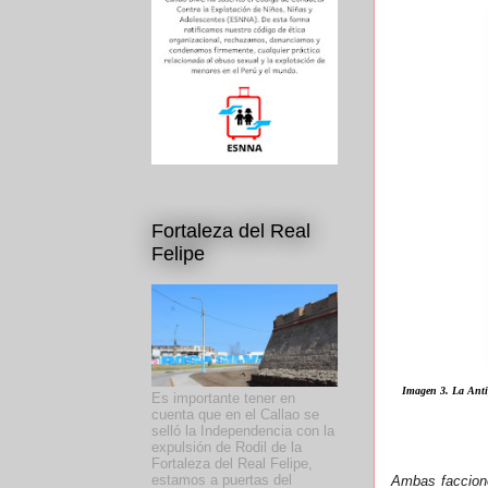
Fortaleza del Real
Felipe
Imagen 3. La Antig
Es importante tener en
cuenta que en el Callao se
selló la Independencia con la
expulsión de Rodil de la
Fortaleza del Real Felipe,
estamos a puertas del
Ambas faccione