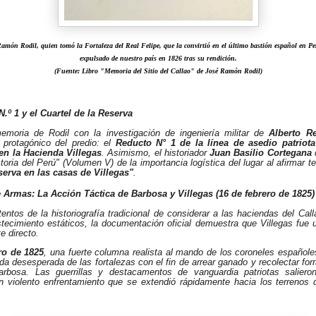
amón Rodil, quien tomó la Fortaleza del Real Felipe, que la convirtió en el último bastión español en Pe
expulsado de nuestro país en 1826 tras su rendición.
(Fuente: Libro "Memoria del Sitio del Callao" de José Ramón Rodil)
N.º 1 y el Cuartel de la Reserva
emoria de Rodil con la investigación de ingeniería militar de
Alberto Re
l protagónico del predio: el
Reducto N° 1 de la línea de asedio patriota
en la Hacienda Villegas
. Asimismo, el historiador
Juan Basilio Cortegana
d
toria del Perú"
(Volumen V) de la importancia logística del lugar al afirmar 
eserva en las casas de Villegas"
.
 Armas: La Acción Táctica de Barbosa y Villegas (16 de febrero de 1825)
tentos de la historiografía tradicional de considerar a las haciendas del C
tecimiento estáticos, la documentación oficial demuestra que Villegas fue 
e directo.
ro de 1825
, una fuerte columna realista al mando de los coroneles españole
ida desesperada de las fortalezas con el fin de arrear ganado y recolectar forr
rbosa. Las guerrillas y destacamentos de vanguardia patriotas salieron
 violento enfrentamiento que se extendió rápidamente hacia los terrenos