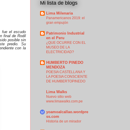
Mi lista de blogs
Lima Milenaria
Panamericanos 2019: el
gran empujón
 fue el escudo
Patrimonio Industrial
n final de Rodil
en el Peru
ido posible sin
¿QUE OCURRE CON EL
ste predio. Su
MUSEO DE LA
endiente con la
ELECTRICIDAD?
HUMBERTO PINEDO
MENDOZA
POESIA CASTELLANA Y
LA POESIA CONSCIENTE
DE HUMBERTOPINEDO
Lima Walks
Nuevo sitio web
www.limawalks.com.pe
yoamoalcallao.wordpre
ss.com
Historia de un mirador