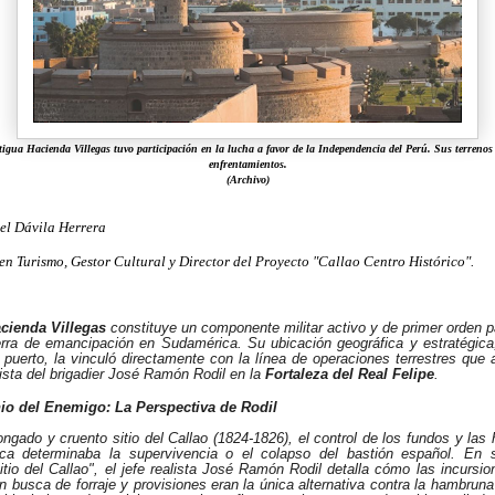
gua Hacienda Villegas tuvo participación en la lucha a favor de la Independencia del Perú. Sus terrenos 
enfrentamientos.
(Archivo)
el Dávila Herrera
en Turismo, Gestor Cultural y Director del Proyecto "Callao Centro Histórico".
cienda Villegas
constituye un componente militar activo y de primer orden 
uerra de emancipación en Sudamérica. Su ubicación geográfica y estratégica, 
r puerto, la vinculó directamente con la línea de operaciones terrestres que a
lista del brigadier José Ramón Rodil en la
Fortaleza del Real Felipe
.
nio del Enemigo: La Perspectiva de Rodil
ongado y cruento sitio del Callao (1824-1826), el control de los fundos y las
ca determinaba la supervivencia o el colapso del bastión español. En s
tio del Callao"
, el jefe realista José Ramón Rodil detalla cómo las incursio
en busca de forraje y provisiones eran la única alternativa contra la hambruna