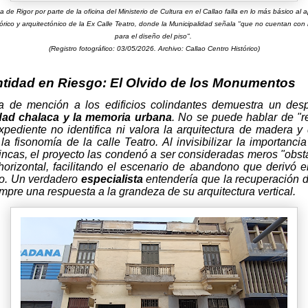
a de Rigor por parte de la oficina del Ministerio de Cultura en el Callao falla en lo más básico al 
tórico y arquitectónico de la Ex Calle Teatro, donde la Municipalidad señala "que no cuentan co
para el diseño del piso".
(Registro fotográfico: 03/05/2026. Archivo: Callao Centro Histórico)
ntidad en Riesgo: El Olvido de los Monumentos
ta de mención a los edificios colindantes demuestra un desp
dad chalaca y la memoria urbana
. No se puede hablar de "r
expediente no identifica ni valora la arquitectura de madera 
la fisonomía de la calle Teatro. Al invisibilizar la importancia
fincas, el proyecto las condenó a ser consideradas meros "obst
horizontal, facilitando el escenario de abandono que derivó e
o. Un verdadero
especialista
entendería que la recuperación d
empre una respuesta a la grandeza de su arquitectura vertical.