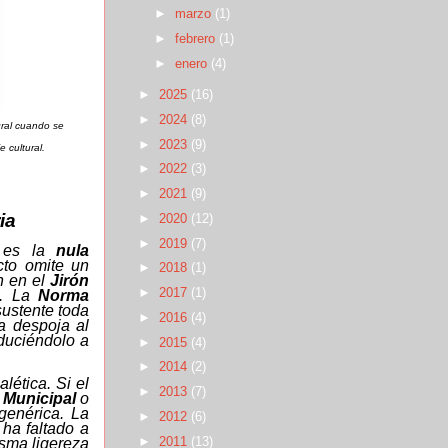
►
marzo
(1)
►
febrero
(1)
►
enero
(4)
►
2025
(16)
►
2024
(8)
gral cuando se
►
2023
(9)
e cultural.
►
2022
(3)
►
2021
(9)
ia
►
2020
(12)
►
2019
(7)
o es la
nula
cto omite un
►
2018
(1)
ón en el
Jirón
►
2017
(1)
. La
Norma
sustente toda
►
2016
(4)
a despoja al
educiéndolo a
►
2015
(4)
►
2014
(2)
lética. Si el
►
2013
(7)
 Municipal
o
genérica. La
►
2012
(6)
 ha faltado a
►
2011
(13)
isma ligereza