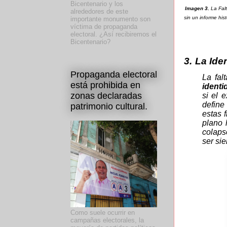
Bicentenario y los
Imagen 3.
La Falt
alrededores de este
sin un informe his
importante monumento son
víctima de propaganda
electoral. ¿Así recibiremos el
Bicentenario?
3.
La Ide
Propaganda electoral
La fal
está prohibida en
identi
zonas declaradas
si el 
define 
patrimonio cultural.
estas 
plano 
colaps
ser si
Como suele ocurrir en
campañas electorales, la