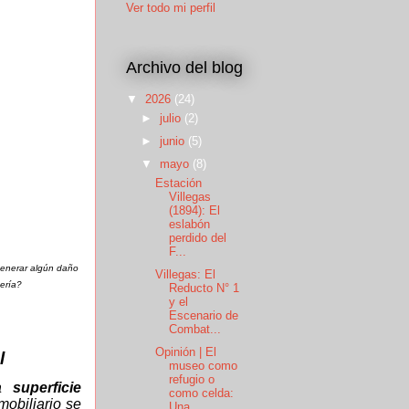
Ver todo mi perfil
Archivo del blog
▼
2026
(24)
►
julio
(2)
►
junio
(5)
▼
mayo
(8)
Estación
Villegas
(1894): El
eslabón
perdido del
F...
generar algún daño
Villegas: El
ería?
Reducto N° 1
y el
Escenario de
Combat...
Opinión | El
l
museo como
refugio o
la
superficie
como celda:
mobiliario se
Una ...