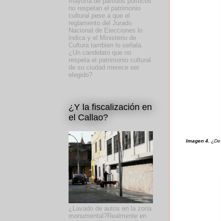
mayoría de partidos políticos
no respetan el patrimonio
cultural pese a que el
reglamento del Jurado
Nacional de Elecciones lo
indica y el Ministerio de
Cultura tambien lo señala.
¿Un candidato que no
respeta el patrimonio cultural
de su ciudad merece ser
elegido?
¿Y la fiscalización en
el Callao?
Imagen 4.
¿De 
¿Lavado de autos en la zona
monumental?Realmente en