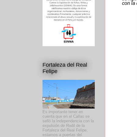
con la
Fortaleza del Real
Felipe
Es importante tener en
cuenta que en el Callao se
selló la Independencia con la
expulsión de Rodil de la
Fortaleza del Real Felipe,
estamos a puertas del