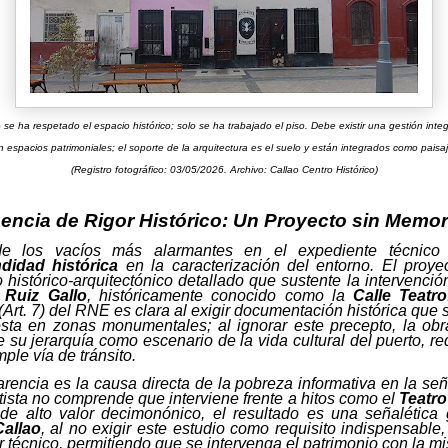
 se ha respetado el espacio histórico; solo se ha trabajado el piso. Debe existir una gestión inte
n espacios patrimoniales; el soporte de la arquitectura es el suelo y están integrados como paisaj
(Registro fotográfico: 03/05/2026. Archivo: Callao Centro Histórico)
encia de Rigor Histórico: Un Proyecto sin Memor
e los vacíos más alarmantes en el expediente técnic
didad histórica
en la caracterización del entorno. El proye
o histórico-arquitectónico detallado que sustente la intervenci
 Ruiz Gallo
, históricamente conocido como la
Calle Teatro
(Art. 7) del RNE es clara al exigir documentación histórica que 
sta en zonas monumentales; al ignorar este precepto, la obr
de su jerarquía como escenario de la vida cultural del puerto, r
ple vía de tránsito.
arencia es la causa directa de la pobreza informativa en la seña
tista no comprende que interviene frente a hitos como el
Teatro
 de alto valor decimonónico, el resultado es una señalética 
allao
, al no exigir este estudio como requisito indispensable,
or técnico, permitiendo que se intervenga el patrimonio con la m