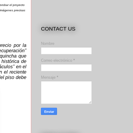
aprobar el proyecto
n imágenes precisas
CONTACT US
Nombre
recio por la
ecuperación"
y quincha que
Correo electrónico
*
 histórica de
áculos" en el
n el reciente
el piso debe
Mensaje
*