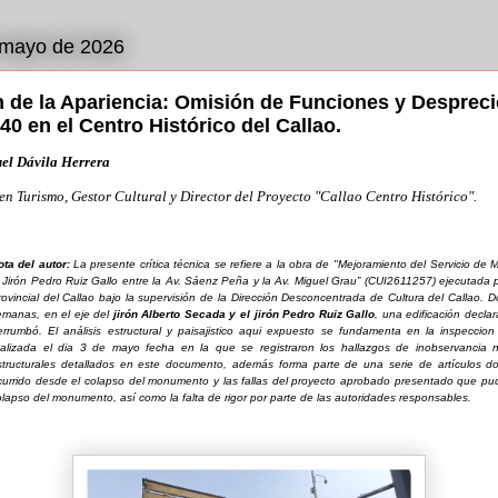
 mayo de 2026
 de la Apariencia: Omisión de Funciones y Despreci
0 en el Centro Histórico del Callao.
el Dávila Herrera
en Turismo, Gestor Cultural y Director del Proyecto "Callao Centro Histórico".
ota del autor:
La presente crítica técnica se refiere a la obra de
"Mejoramiento del Servicio de 
l Jirón Pedro Ruiz Gallo entre la Av. Sáenz Peña y la Av. Miguel Grau” (CUI2611257)
ejecutada p
rovincial del Callao bajo la supervisión de la Dirección Desconcentrada de Cultura del Callao.
emanas, en el eje del
jirón Alberto Secada y el jirón Pedro Ruiz Gallo
, una edificación decl
errumbó. El análisis estructural y paisajistico aqui expuesto se fundamenta en la inspeccio
ealizada el dia 3 de mayo fecha en la que se registraron los hallazgos de inobservancia n
structurales detallados en este documento, además forma parte de una serie de artículos d
currido desde el colapso del monumento y las fallas del proyecto aprobado presentado que pu
olapso del monumento, así como la falta de rigor por parte de las autoridades responsables.