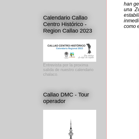
han ge
una Zo
estabi
Calendario Callao
inmedi
Centro Histórico -
como e
Region Callao 2023
Entrevista por la proxima
salida de nuestro calendario
chalaco.
Callao DMC - Tour
operador