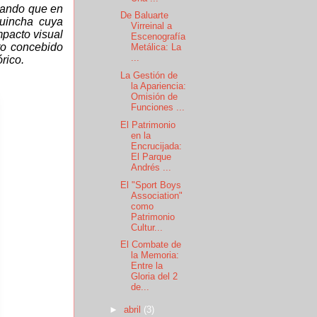
rando que en
De Baluarte
quincha cuya
Virreinal a
mpacto visual
Escenografía
to concebido
Metálica: La
...
rico.
La Gestión de
la Apariencia:
Omisión de
Funciones ...
El Patrimonio
en la
Encrucijada:
El Parque
Andrés ...
El "Sport Boys
Association"
como
Patrimonio
Cultur...
El Combate de
la Memoria:
Entre la
Gloria del 2
de...
►
abril
(3)