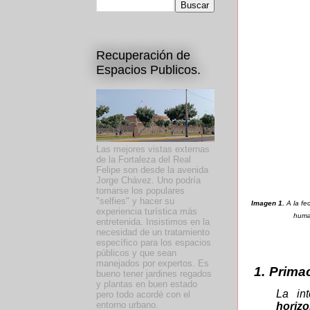
Recuperación de
Espacios Publicos.
Las mejores vistas externas
de la Fortaleza del Real
Felipe son desde la avenida
Jorge Chávez. Uno podría
tomarse los populares
"selfies" y hacer su
Imagen 1.
A la fe
experiencia turística más
huma
entretenida. Insistimos en la
necesidad de un tratamiento
específico para los espacios
públicos y que sean
manejados por expertos. Es
1.
Primac
bueno tener jardines regados
y plantas en buen estado
La in
pero todo acordé con el
entorno urbano.
horizo