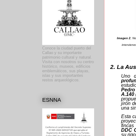
Imagen 2.
No
interviene
Conoce la ciudad puerto del
Callao y su importante
patrimonio cultural y natural.
Visita con nosotros su centro
2.
La Aus
histórico, museos, edificios
emblemáticos, sus playas,
islas y sus importantes
Uno d
restos arqueológicos.
profun
estudi
Pedro
A.140
propue
ESNNA
jirón 
una sim
Esta c
proyec
fincas
DDC C
su rig