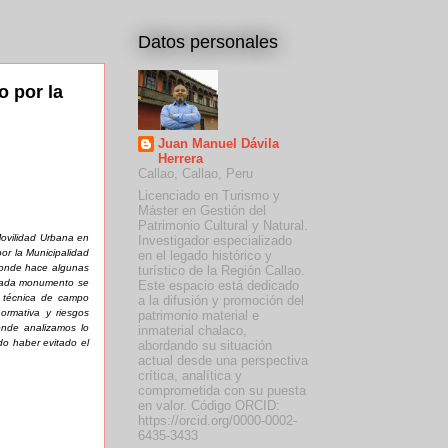
Datos personales
o por la
Juan Manuel Dávila
Herrera
Callao, Callao, Peru
Licenciado en Turismo y
Máster en Gestión del
Patrimonio Cultural y Natural.
Movilidad Urbana en
Investigador especializado
or la Municipalidad
en el legado histórico y
 Donde hace algunas
turístico de la Región Callao.
arada monumento se
Este espacio está dedicado
n técnica de campo
a la difusión y promoción del
ormativa y riesgos
patrimonio material e
onde analizamos lo
inmaterial chalaco,
do haber evitado el
abordando su situación
actual desde una perspectiva
crítica, analítica y
comprometida con su puesta
en valor. Código ORCID:
https://orcid.org/0000-0002-
6435-3433