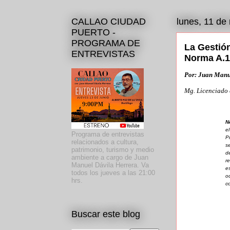
CALLAO CIUDAD
lunes, 11 de
PUERTO -
PROGRAMA DE
La Gestión
ENTREVISTAS
Norma A.14
Por: Juan Manu
Mg. Licenciado 
N
e
Programa de entrevistas
P
relacionados a cultura,
s
patrimonio, turismo y medio
d
ambiente a cargo de Juan
r
Manuel Dávila Herrera. Va
e
todos los jueves a las 21:00
o
hrs.
c
Buscar este blog