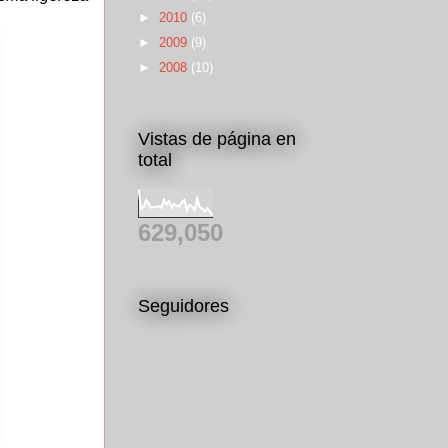
►
2010
(6)
►
2009
(9)
►
2008
(10)
Vistas de página en
total
629,050
Seguidores