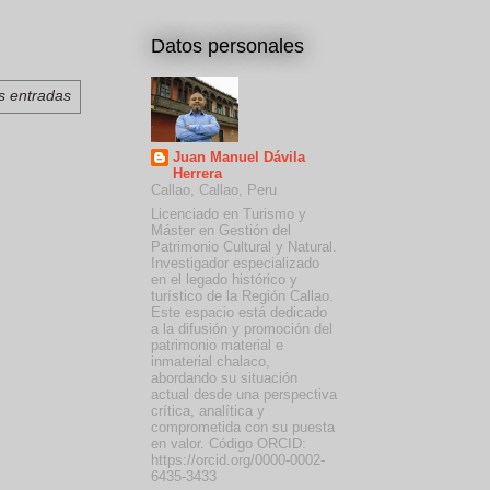
Datos personales
s entradas
Juan Manuel Dávila
Herrera
Callao, Callao, Peru
Licenciado en Turismo y
Máster en Gestión del
Patrimonio Cultural y Natural.
Investigador especializado
en el legado histórico y
turístico de la Región Callao.
Este espacio está dedicado
a la difusión y promoción del
patrimonio material e
inmaterial chalaco,
abordando su situación
actual desde una perspectiva
crítica, analítica y
comprometida con su puesta
en valor. Código ORCID:
https://orcid.org/0000-0002-
6435-3433