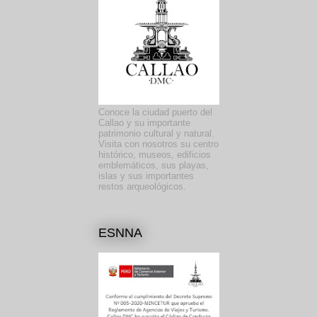
Conoce la ciudad puerto del
Callao y su importante
patrimonio cultural y natural.
Visita con nosotros su centro
histórico, museos, edificios
emblemáticos, sus playas,
islas y sus importantes
restos arqueológicos.
ESNNA