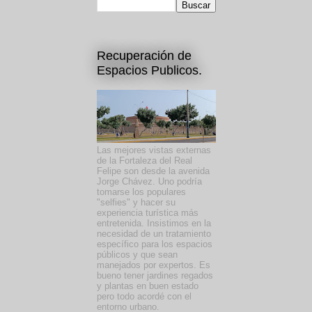
Recuperación de
Espacios Publicos.
Las mejores vistas externas
de la Fortaleza del Real
Felipe son desde la avenida
Jorge Chávez. Uno podría
tomarse los populares
"selfies" y hacer su
experiencia turística más
entretenida. Insistimos en la
necesidad de un tratamiento
específico para los espacios
públicos y que sean
manejados por expertos. Es
bueno tener jardines regados
y plantas en buen estado
pero todo acordé con el
entorno urbano.