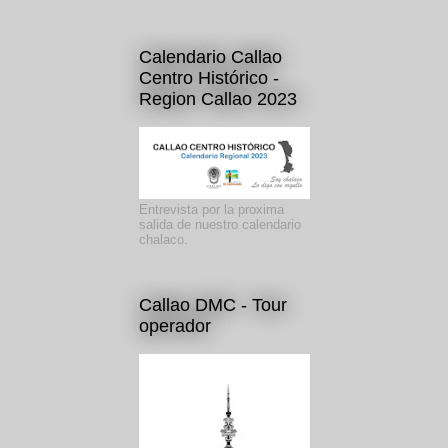
Calendario Callao
Centro Histórico -
Region Callao 2023
Entrevista por la proxima
salida de nuestro calendario
chalaco.
Callao DMC - Tour
operador