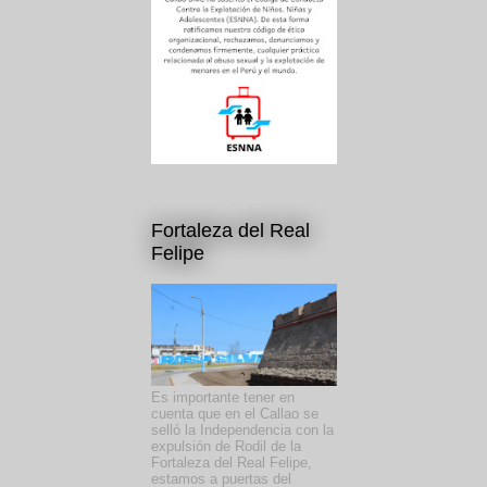
Fortaleza del Real
Felipe
Es importante tener en
cuenta que en el Callao se
selló la Independencia con la
expulsión de Rodil de la
Fortaleza del Real Felipe,
estamos a puertas del