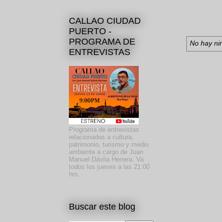
CALLAO CIUDAD
PUERTO -
PROGRAMA DE
No hay ni
ENTREVISTAS
Programa de entrevistas
relacionados a cultura,
patrimonio, turismo y medio
ambiente a cargo de Juan
Manuel Dávila Herrera. Va
todos los jueves a las 21:00
hrs.
Buscar este blog