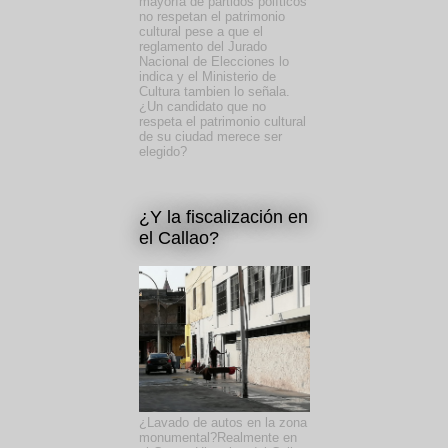
mayoría de partidos políticos
no respetan el patrimonio
cultural pese a que el
reglamento del Jurado
Nacional de Elecciones lo
indica y el Ministerio de
Cultura tambien lo señala.
¿Un candidato que no
respeta el patrimonio cultural
de su ciudad merece ser
elegido?
¿Y la fiscalización en
el Callao?
¿Lavado de autos en la zona
monumental?Realmente en