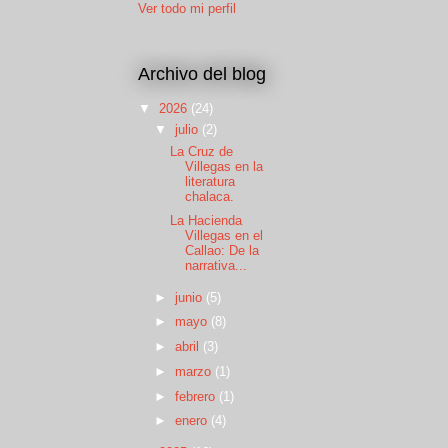
Ver todo mi perfil
Archivo del blog
▼
2026
(24)
▼
julio
(2)
La Cruz de
Villegas en la
literatura
chalaca.
La Hacienda
Villegas en el
Callao: De la
narrativa...
►
junio
(5)
►
mayo
(8)
►
abril
(3)
►
marzo
(1)
►
febrero
(1)
►
enero
(4)