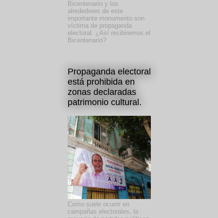
Bicentenario y los
alrededores de este
importante monumento son
víctima de propaganda
electoral. ¿Así recibiremos el
Bicentenario?
Propaganda electoral
está prohibida en
zonas declaradas
patrimonio cultural.
Como suele ocurrir en
campañas electorales, la