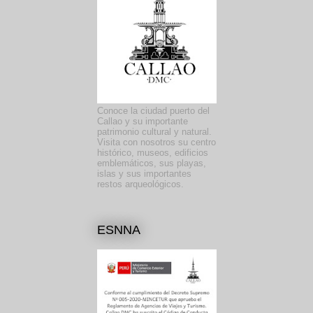
Conoce la ciudad puerto del
Callao y su importante
patrimonio cultural y natural.
Visita con nosotros su centro
histórico, museos, edificios
emblemáticos, sus playas,
islas y sus importantes
restos arqueológicos.
ESNNA