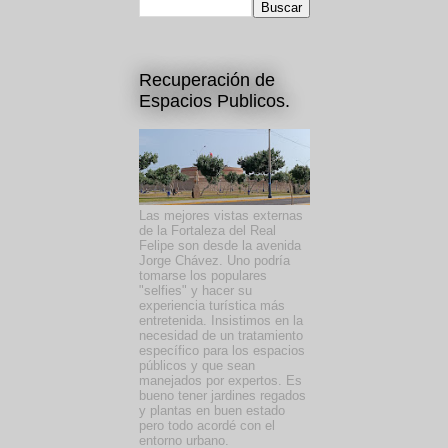
Recuperación de
Espacios Publicos.
Las mejores vistas externas
de la Fortaleza del Real
Felipe son desde la avenida
Jorge Chávez. Uno podría
tomarse los populares
"selfies" y hacer su
experiencia turística más
entretenida. Insistimos en la
necesidad de un tratamiento
específico para los espacios
públicos y que sean
manejados por expertos. Es
bueno tener jardines regados
y plantas en buen estado
pero todo acordé con el
entorno urbano.