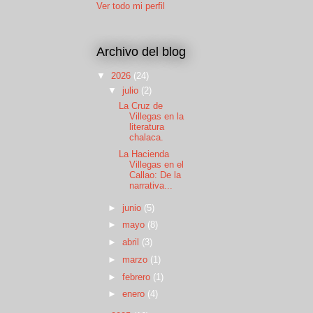
Ver todo mi perfil
Archivo del blog
▼
2026
(24)
▼
julio
(2)
La Cruz de
Villegas en la
literatura
chalaca.
La Hacienda
Villegas en el
Callao: De la
narrativa...
►
junio
(5)
►
mayo
(8)
►
abril
(3)
►
marzo
(1)
►
febrero
(1)
►
enero
(4)