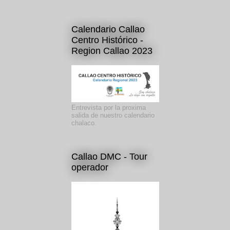
Calendario Callao
Centro Histórico -
Region Callao 2023
Entrevista por la proxima
salida de nuestro calendario
chalaco.
Callao DMC - Tour
operador