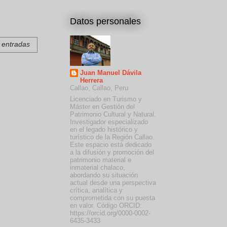
Datos personales
s entradas
Juan Manuel Dávila
Herrera
Callao, Callao, Peru
Licenciado en Turismo y
Máster en Gestión del
Patrimonio Cultural y Natural.
Investigador especializado
en el legado histórico y
turístico de la Región Callao.
Este espacio está dedicado
a la difusión y promoción del
patrimonio material e
inmaterial chalaco,
abordando su situación
actual desde una perspectiva
crítica, analítica y
comprometida con su puesta
en valor. Código ORCID:
https://orcid.org/0000-0002-
6435-3433