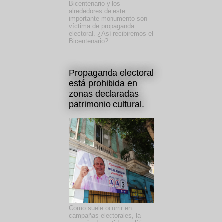
Bicentenario y los
alrededores de este
importante monumento son
víctima de propaganda
electoral. ¿Así recibiremos el
Bicentenario?
Propaganda electoral
está prohibida en
zonas declaradas
patrimonio cultural.
Como suele ocurrir en
campañas electorales, la