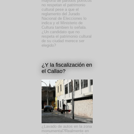
mayoría de partidos políticos
no respetan el patrimonio
cultural pese a que el
reglamento del Jurado
Nacional de Elecciones lo
indica y el Ministerio de
Cultura tambien lo señala.
¿Un candidato que no
respeta el patrimonio cultural
de su ciudad merece ser
elegido?
¿Y la fiscalización en
el Callao?
¿Lavado de autos en la zona
monumental?Realmente en