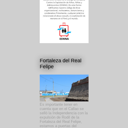
Fortaleza del Real
Felipe
Es importante tener en
cuenta que en el Callao se
selló la Independencia con la
expulsión de Rodil de la
Fortaleza del Real Felipe,
estamos a puertas del