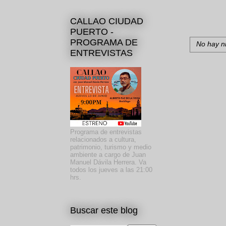
CALLAO CIUDAD
PUERTO -
PROGRAMA DE
No hay n
ENTREVISTAS
Programa de entrevistas
relacionados a cultura,
patrimonio, turismo y medio
ambiente a cargo de Juan
Manuel Dávila Herrera. Va
todos los jueves a las 21:00
hrs.
Buscar este blog