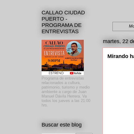
CALLAO CIUDAD
PUERTO -
PROGRAMA DE
Mo
ENTREVISTAS
martes, 22 d
Mirando ha
Programa de entrevistas
relacionados a cultura,
patrimonio, turismo y medio
ambiente a cargo de Juan
Manuel Dávila Herrera. Va
todos los jueves a las 21:00
hrs.
Buscar este blog