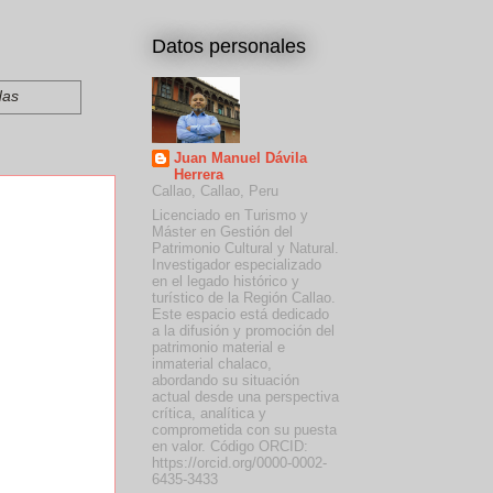
Datos personales
das
Juan Manuel Dávila
Herrera
Callao, Callao, Peru
Licenciado en Turismo y
Máster en Gestión del
Patrimonio Cultural y Natural.
Investigador especializado
en el legado histórico y
turístico de la Región Callao.
Este espacio está dedicado
a la difusión y promoción del
patrimonio material e
inmaterial chalaco,
abordando su situación
actual desde una perspectiva
crítica, analítica y
comprometida con su puesta
en valor. Código ORCID:
https://orcid.org/0000-0002-
6435-3433