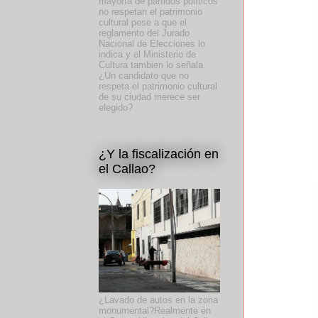
mayoría de partidos políticos
no respetan el patrimonio
cultural pese a que el
reglamento del Jurado
Nacional de Elecciones lo
indica y el Ministerio de
Cultura tambien lo señala.
¿Un candidato que no
respeta el patrimonio cultural
de su ciudad merece ser
elegido?
¿Y la fiscalización en
el Callao?
¿Lavado de autos en la zona
monumental?Realmente en