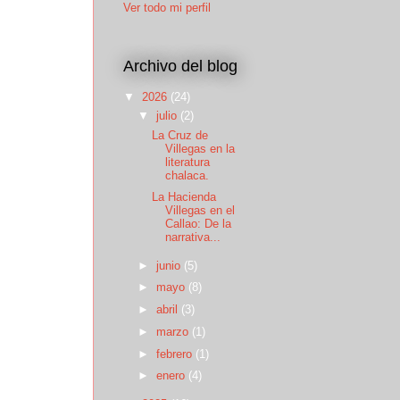
Ver todo mi perfil
Archivo del blog
▼
2026
(24)
▼
julio
(2)
La Cruz de
Villegas en la
literatura
chalaca.
La Hacienda
Villegas en el
Callao: De la
narrativa...
►
junio
(5)
►
mayo
(8)
►
abril
(3)
►
marzo
(1)
►
febrero
(1)
►
enero
(4)