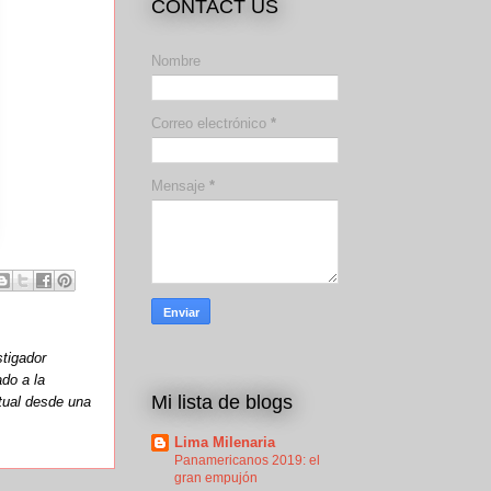
CONTACT US
Nombre
Correo electrónico
*
Mensaje
*
stigador
ado a la
Mi lista de blogs
ctual desde una
Lima Milenaria
Panamericanos 2019: el
gran empujón