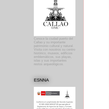
Conoce la ciudad puerto del
Callao y su importante
patrimonio cultural y natural.
Visita con nosotros su centro
histórico, museos, edificios
emblemáticos, sus playas,
islas y sus importantes
restos arqueológicos.
ESNNA