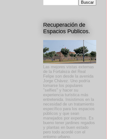
Recuperación de
Espacios Publicos.
Las mejores vistas externas
de la Fortaleza del Real
Felipe son desde la avenida
Jorge Chávez. Uno podría
tomarse los populares
"selfies" y hacer su
experiencia turística más
entretenida. Insistimos en la
necesidad de un tratamiento
específico para los espacios
públicos y que sean
manejados por expertos. Es
bueno tener jardines regados
y plantas en buen estado
pero todo acordé con el
entorno urbano.