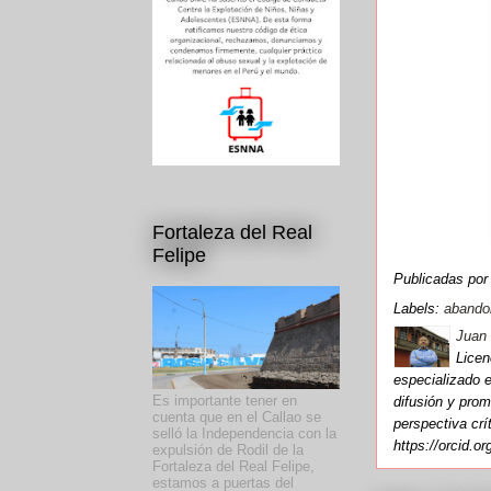
Fortaleza del Real
Felipe
Publicadas po
Labels:
abando
Juan 
Licen
especializado e
Es importante tener en
difusión y prom
cuenta que en el Callao se
perspectiva cr
selló la Independencia con la
https://orcid.o
expulsión de Rodil de la
Fortaleza del Real Felipe,
estamos a puertas del