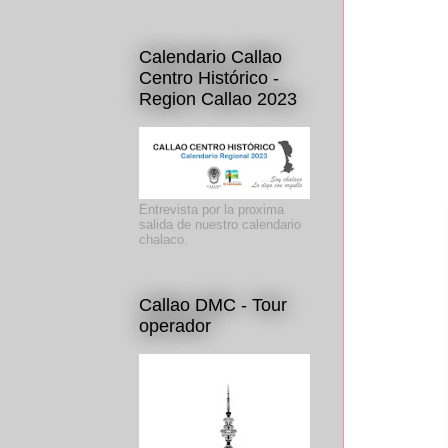
Calendario Callao
Centro Histórico -
Region Callao 2023
Entrevista por la proxima
salida de nuestro calendario
chalaco.
Callao DMC - Tour
operador