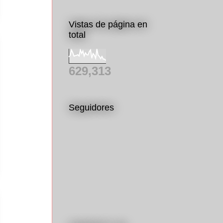
Vistas de página en
total
629,313
Seguidores