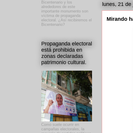
Bicentenario y los
lunes, 21 de 
alrededores de este
importante monumento son
víctima de propaganda
Mirando ha
electoral. ¿Así recibiremos el
Bicentenario?
Propaganda electoral
está prohibida en
zonas declaradas
patrimonio cultural.
Como suele ocurrir en
campañas electorales, la