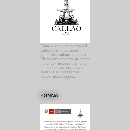
Conoce la ciudad puerto del
Callao y su importante
patrimonio cultural y natural.
Visita con nosotros su centro
histórico, museos, edificios
emblemáticos, sus playas,
islas y sus importantes
restos arqueológicos.
ESNNA