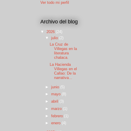
Ver todo mi perfil
Archivo del blog
▼
2026
(24)
▼
julio
(2)
La Cruz de
Villegas en la
literatura
chalaca.
La Hacienda
Villegas en el
Callao: De la
narrativa...
►
junio
(5)
►
mayo
(8)
►
abril
(3)
►
marzo
(1)
►
febrero
(1)
►
enero
(4)