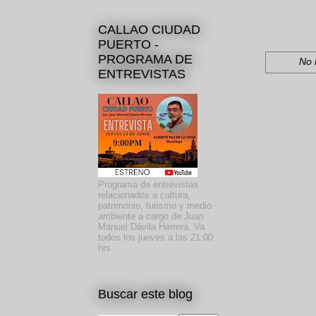
CALLAO CIUDAD
PUERTO -
PROGRAMA DE
No 
ENTREVISTAS
Programa de entrevistas
relacionados a cultura,
patrimonio, turismo y medio
ambiente a cargo de Juan
Manuel Dávila Herrera. Va
todos los jueves a las 21:00
hrs.
Buscar este blog