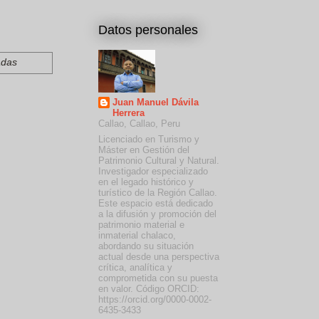
Datos personales
adas
Juan Manuel Dávila
Herrera
Callao, Callao, Peru
Licenciado en Turismo y
Máster en Gestión del
Patrimonio Cultural y Natural.
Investigador especializado
en el legado histórico y
turístico de la Región Callao.
Este espacio está dedicado
a la difusión y promoción del
patrimonio material e
inmaterial chalaco,
abordando su situación
actual desde una perspectiva
crítica, analítica y
comprometida con su puesta
en valor. Código ORCID:
https://orcid.org/0000-0002-
6435-3433