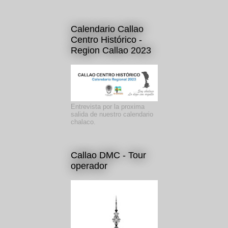
Calendario Callao
Centro Histórico -
Region Callao 2023
Entrevista por la proxima
salida de nuestro calendario
chalaco.
Callao DMC - Tour
operador