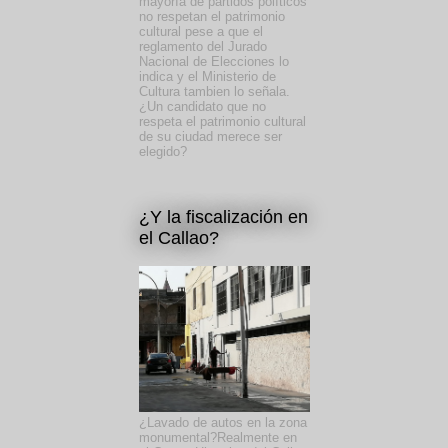
mayoría de partidos políticos
no respetan el patrimonio
cultural pese a que el
reglamento del Jurado
Nacional de Elecciones lo
indica y el Ministerio de
Cultura tambien lo señala.
¿Un candidato que no
respeta el patrimonio cultural
de su ciudad merece ser
elegido?
¿Y la fiscalización en
el Callao?
¿Lavado de autos en la zona
monumental?Realmente en