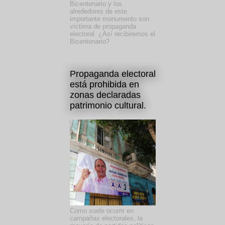
Bicentenario y los
alrededores de este
importante monumento son
víctima de propaganda
electoral. ¿Así recibiremos el
Bicentenario?
Propaganda electoral
está prohibida en
zonas declaradas
patrimonio cultural.
Como suele ocurrir en
campañas electorales, la