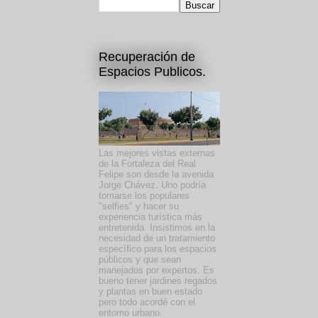
Recuperación de
Espacios Publicos.
Las mejores vistas externas
de la Fortaleza del Real
Felipe son desde la avenida
Jorge Chávez. Uno podría
tomarse los populares
"selfies" y hacer su
experiencia turística más
entretenida. Insistimos en la
necesidad de un tratamiento
específico para los espacios
públicos y que sean
manejados por expertos. Es
bueno tener jardines regados
y plantas en buen estado
pero todo acordé con el
entorno urbano.