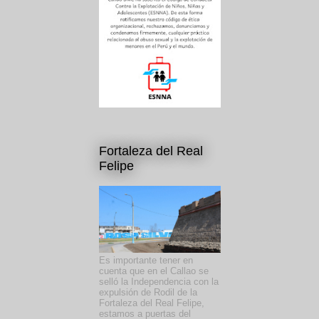
Fortaleza del Real
Felipe
Es importante tener en
cuenta que en el Callao se
selló la Independencia con la
expulsión de Rodil de la
Fortaleza del Real Felipe,
estamos a puertas del