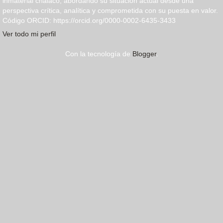
inmaterial chalaco, abordando su situación actual desde una
perspectiva crítica, analítica y comprometida con su puesta en valor.
Código ORCID: https://orcid.org/0000-0002-6435-3433
Ver todo mi perfil
Con la tecnología de
Blogger
.