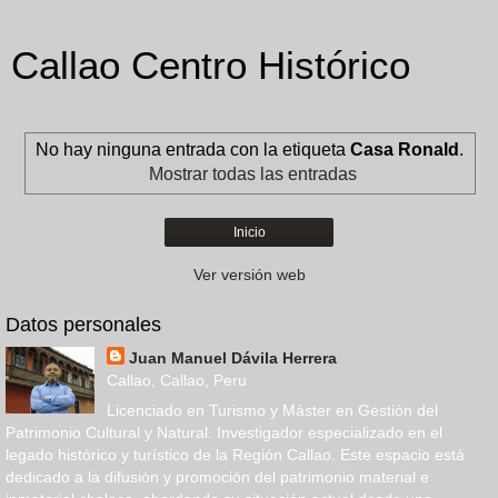
Callao Centro Histórico
No hay ninguna entrada con la etiqueta
Casa Ronald
.
Mostrar todas las entradas
Inicio
Ver versión web
Datos personales
Juan Manuel Dávila Herrera
Callao, Callao, Peru
Licenciado en Turismo y Máster en Gestión del
Patrimonio Cultural y Natural. Investigador especializado en el
legado histórico y turístico de la Región Callao. Este espacio está
dedicado a la difusión y promoción del patrimonio material e